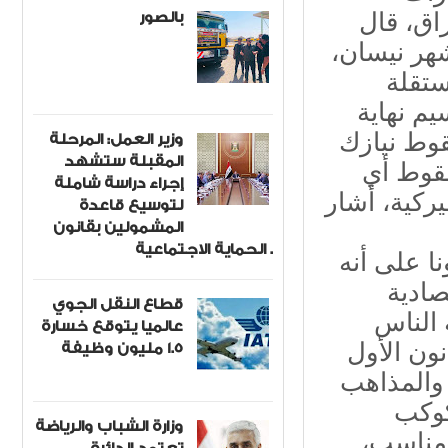
بالصور
اق، قال
هر نيسان،
 مستقلة
م نهاية
ن سقوط نيازك
وزير العمل: المرحلة
المقبلة ستشهد
سقوط أي
إجراء دراسة شاملة
أميركية، أشار
لتوسيع قاعدة
المشمولين بقانون
الحماية الاجتماعية .
ا على أنه
ادية
قطاع النقل الجوي
 الناس
عالميا يتوقع خسارة
1.5 مليون وظيفة
الدين. وتابع: "في فترة 2 إلى 19 كانون الأول
 والمذاهب
كوكب
وزارة الشباب والرياضة
 مناسب،