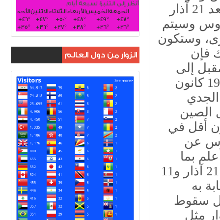
أنظر إلى التنبؤ لسبعة أيام
الفيروس بالانتشار منذ كانون الأول 2019، لكن بعد 21 آذار
الجمعة
الخميس
الأربعاء
الثلاثاء
الاثنين
الأحد
+
46°
+
47°
+
50°
+
48°
+
49°
+
47°
يروس وسيتم
+
35°
+
36°
+
37°
+
38°
+
36°
+
36°
خرى، وستكون
 فإن
الزوار من دول العالم
 22 حزيران المقبل إلى
العالم لكن مخاطر الفيروس ستظل قائمة حتى 19 كانون
ي الجدي
 الصين
ون أقل في
ناس عن
علم بما
سيحصل، وعلينا أن ندرك أن الفترة الواقعة بين 21 آذار و11
بة به
ثل سقوط
ر مثل