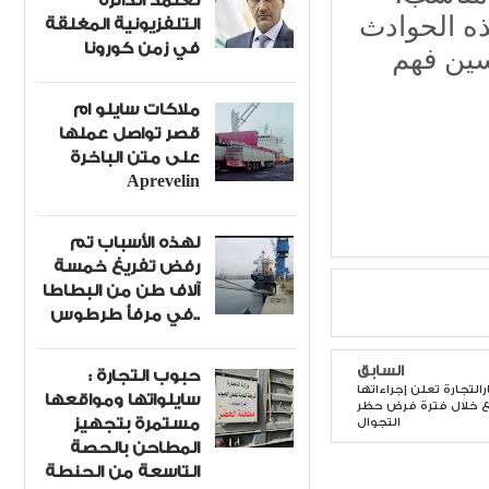
تعتمد الدائرة
ذه الحوادث
التلفزيونية المغلقة
في زمن كورونا
سين فهم
ملاكات سايلو ام
قصر تواصل عملها
على متن الباخرة
Aprevelin
لهذه الأسباب تم
رفض تفريغ خمسة
آلاف طن من البطاطا
في مرفأ طرطوس..
السابق
حبوب التجارة :
لتجارة تعلن إجراءاتها
سايلواتها ومواقعها
ئع خلال فترة فرض حظر
مستمرة بتجهيز
التجوال
المطاحن بالحصة
التاسعة من الحنطة