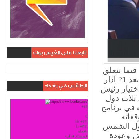
تابعنا على الفيس بوك
فيما يتعلق
بفيروس كورونا مشيراً إلى إيجاد لقاء للفيروس بعد 21 آذار
الطقس في بغداد
ختيار رئيس
 ثلاث دول
 في برنامج
+
45
°
عاته
C
H:
+
46°
حول الشمس
L:
+
34°
بغداد
رض وعودة
السبت, 08 آب