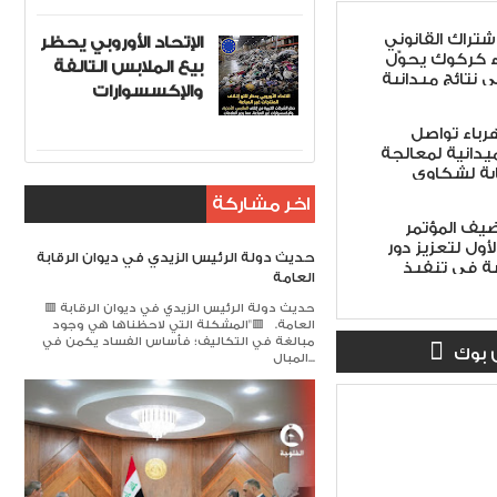
اشتراك القانوني
الإتحاد الأوروبي يحظر
ء كركوك يحوّل
بيع الملابس التالفة
ى نتائج ميدانية
والإكسسوارات
هرباء تواصل
ميدانية لمعالجة
ابة لشكاوى
اخر مشاركة
ضيف المؤتمر
أول لتعزيز دور
حديث دولة الرئيس الزيدي في ديوان الرقابة
ة في تنفيذ
العامة
 الأمن الوطني
لاً
🟥 حديث دولة الرئيس الزيدي في ديوان الرقابة
العامة. 🟥​"المشكلة التي لاحظناها هي وجود
مبالغة في التكاليف؛ فأساس الفساد يكمن في
 بوك
المبال...