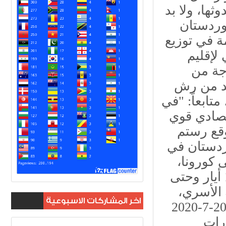
ثها، ولا بد
كوردستان
ة في توزيع
الي لإقليم
جة من
بد من رش
تابعاً: "في
قتصادي قوي
وقع رستم
ردستان في
 كورونا،
داعياً إلى تجنب إجراء العمليات التجميلية من 13 أيار وحتى
 الأسري،
اخر المشاركات الاسبوعية
كما وصف الفترة الممتدة من 10-6-2020 وحتى 20-7-2020
ارات