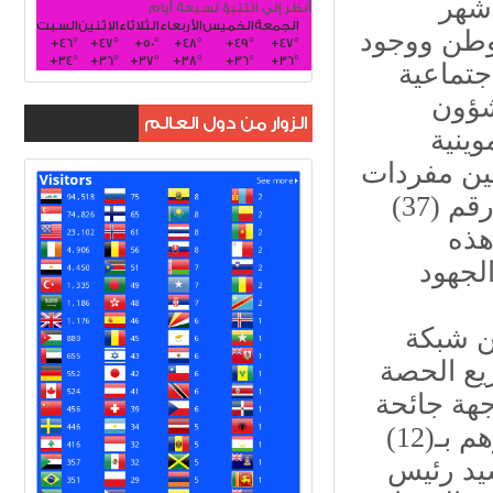
 شهر
أنظر إلى التنبؤ لسبعة أيام
الجمعة
الخميس
الأربعاء
الثلاثاء
الاثنين
السبت
لوطن ووجود
+
46°
+
47°
+
50°
+
48°
+
49°
+
47°
+
34°
+
36°
+
37°
+
38°
+
36°
+
36°
جتماعية
شؤون
الزوار من دول العالم
وينية
مين مفردات
البطاقة التموينية وبموجب أحكام قانون الوزارة رقم (37)
 هذه
لجهود
ن شبكة
يع الحصة
جهة جائحة
كورونا، حيث سبق أن قامت هذه الوزارة بتجهيزهم بـ(12)
يد رئيس