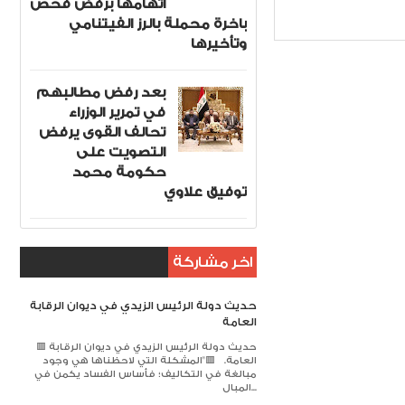
اتهامها برفض فحص
لال
Item Reviewed:
باخرة محملة بالرز الفيتنامي
وتأخيرها
بعد رفض مطالبهم
في تمرير الوزراء
تحالف القوى يرفض
التصويت على
حكومة محمد
توفيق علاوي
اخر مشاركة
حديث دولة الرئيس الزيدي في ديوان الرقابة
العامة
🟥 حديث دولة الرئيس الزيدي في ديوان الرقابة
العامة. 🟥​"المشكلة التي لاحظناها هي وجود
مبالغة في التكاليف؛ فأساس الفساد يكمن في
المبال...