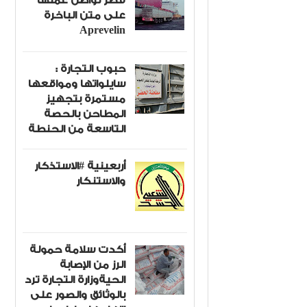
قصر تواصل عملها
على متن الباخرة
Aprevelin
حبوب التجارة :
سايلواتها ومواقعها
مستمرة بتجهيز
المطاحن بالحصة
التاسعة من الحنطة
أربعينية #الاستذكار
والاستنكار
أكدت سلامة حمولة
الرز من الإصابة
الحيةوزارة التجارة ترد
بالوثائق والصور على