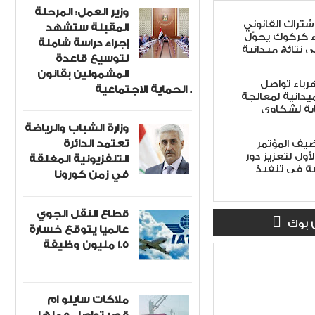
وزير العمل: المرحلة
اشتراك القانوني
المقبلة ستشهد
ء كركوك يحوّل
إجراء دراسة شاملة
ى نتائج ميدانية
لتوسيع قاعدة
المشمولين بقانون
هرباء تواصل
الحماية الاجتماعية .
ميدانية لمعالجة
ابة لشكاوى
وزارة الشباب والرياضة
تعتمد الدائرة
ضيف المؤتمر
أول لتعزيز دور
التلفزيونية المغلقة
ة في تنفيذ
في زمن كورونا
 الأمن الوطني
لاً
قطاع النقل الجوي
 بوك
عالميا يتوقع خسارة
1.5 مليون وظيفة
ملاكات سايلو ام