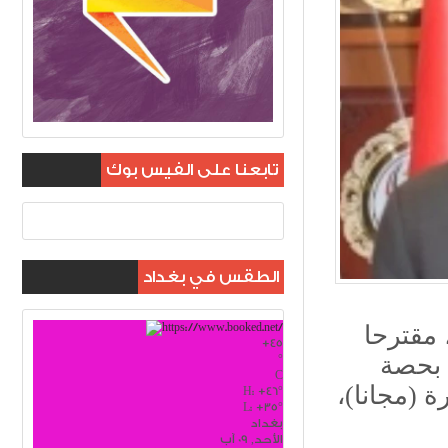
تابعنا على الفيس بوك
الطقس في بغداد
 مقترحا
+
45
°
 بحصة
C
ة (مجانا)،
H:
+
46°
L:
+
35°
بغداد
الأحد, 09 آب