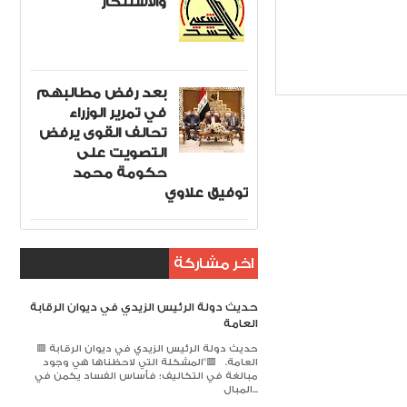
والاستنكار
 فـي
Item Reviewed:
بعد رفض مطالبهم
في تمرير الوزراء
تحالف القوى يرفض
التصويت على
حكومة محمد
توفيق علاوي
اخر مشاركة
حديث دولة الرئيس الزيدي في ديوان الرقابة
العامة
🟥 حديث دولة الرئيس الزيدي في ديوان الرقابة
العامة. 🟥​"المشكلة التي لاحظناها هي وجود
مبالغة في التكاليف؛ فأساس الفساد يكمن في
المبال...