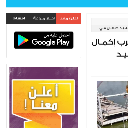
اعلن معنا
اخبار منوعة
اقسام
شهيـد كنعـان فـي
الموقع
رب إكمـال
ـد