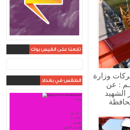
تابعنا على الفيس بوك
ركات وزارة
الطقس في بغداد
م : عن
 الشهيد
+
45
محافظة
°
C
H:
+
46°
L:
+
35°
بغداد
الأحد, 09 آب