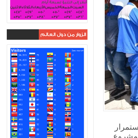
أنظر إلى التنبؤ لسبعة أيام
السبت
الجمعة
الخميس
الأربعاء
الثلاثاء
الاثنين
+
47°
+
49°
+
50°
+
50°
+
49°
+
48°
+
35°
+
37°
+
38°
+
37°
+
37°
+
36°
الزوار من دول العالم
ستمرار
لمشروع