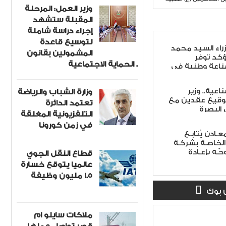
وزير العمل: المرحلة
المقبلة ستشهد
إجراء دراسة شاملة
لتوسيع قاعدة
اء السيد محمد
المشمولين بقانون
ؤكد توفر
الحماية الاجتماعية .
اعة وطنية في
تلبّي حاجة
عية.. وزير
وزارة الشباب والرياضة
توقيع عقدين مع
تعتمد الدائرة
البصرة
التلفزيونية المغلقة
في زمن كورونا
عـادن يُتابـع
 الخاصـة بشركـة
جّـه بإعـادة
قطاع النقل الجوي
ـود بمـا يتوافـق
عالميا يتوقع خسارة
كـة
1.5 مليون وظيفة
 بوك
ملاكات سايلو ام