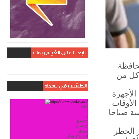
تابعنا على الفيس بوك
حافظة
 كل من
الطقس في بغداد
الأجهزة
الأوقات
+
45
سة صباحا
°
C
H:
+
46°
L:
+
34°
 الحظر
بغداد
السبت, 08 آب