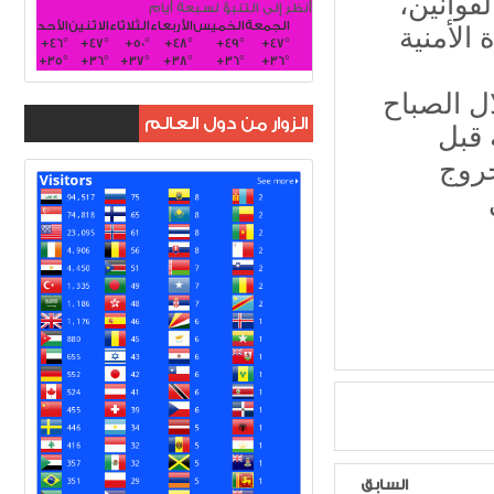
قوانين،
أنظر إلى التنبؤ لسبعة أيام
الجمعة
الخميس
الأربعاء
الثلاثاء
الاثنين
الأحد
 الأمنية
+
46°
+
47°
+
50°
+
48°
+
49°
+
47°
+
35°
+
36°
+
37°
+
38°
+
36°
+
36°
ل الصباح
الزوار من دول العالم
 قبل
خروج
السابق