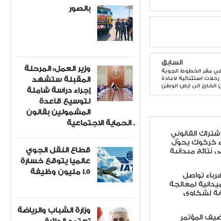
بالصور
السابق
وزير العمل: المرحلة
ً في مقر الخطوط الجوية
المقبلة ستشهد
 رحلات استثنائية لاعادة
 الخارج الى ارض الوطن
إجراء دراسة شاملة
لتوسيع قاعدة
المشمولين بقانون
الحماية الاجتماعية .
اشتراك القانوني
ء كركوك يحوّل
قطاع النقل الجوي
ى نتائج ميدانية
عالميا يتوقع خسارة
1.5 مليون وظيفة
هرباء تواصل
ميدانية لمعالجة
ابة لشكاوى
وزارة الشباب والرياضة
ضيف المؤتمر