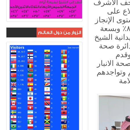
نجف الاشرف
أنظر إلى التنبؤ لسبعة أيام
الجمعة
الخميس
الأربعاء
الثلاثاء
الاثنين
الأحد
اع على
+
46°
+
47°
+
50°
+
49°
+
49°
+
47°
+
35°
+
36°
+
37°
+
38°
+
37°
+
36°
وى الإنجاز
الرائع الذي وصل اليه المستشفى بنسبة انجاز ٨٠٪؜ وبسعة
الزوار من دول العالم
دانية الشيخ
دائرة صحة
وقدم
حة الانبار
م وتواجدهم
مة