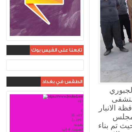
تابعنا على الفيس بوك
الطقس في بغداد
الجبوري
٢٠٢٠/ على المستشفى
+
46
°
ة الانبار
C
 مجلس
H:
+
46°
L:
+
34°
يث تم بناء
بغداد
السبت, 08 آب