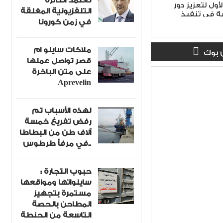
تعتمد الدائرة
أول لتعزيز دور
التلفزيونية المغلقة
ة في تنفيذ
في زمن كورونا
 الأمن الوطني
لاً
ملاكات سايلو ام
 بوك
قصر تواصل عملها
على متن الباخرة
Aprevelin
لهذه الأسباب تم
رفض تفريغ خمسة
آلاف طن من البطاطا
في مرفأ طرطوس..
حبوب التجارة :
سايلواتها ومواقعها
مستمرة بتجهيز
المطاحن بالحصة
التاسعة من الحنطة