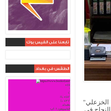
تابعنا على الفيس بوك
الطقس في بغداد
+
47
°
C
H:
+
48°
اكد مدير صومعة الرصافة عبدالرحيم عبدالودود الخزعلي"
L:
+
36°
بغداد
النجاح في
الخميس, 06 آب