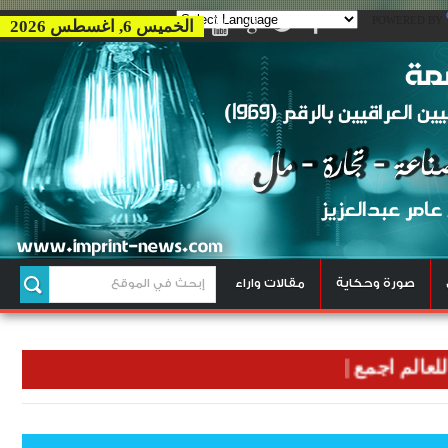
POWERED BY
الخميس 6, اغسطس 2026
صورة وحكاية
مقالات واراء
م اجمع
|