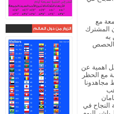
أنظر إلى التنبؤ لسبعة أيام
الأربعاء
الثلاثاء
الاثنين
الأحد
السبت
الجمعة
+
47°
+
46°
+
47°
+
49°
+
50°
+
50°
+
36°
+
35°
+
35°
+
37°
+
38°
+
37°
معة مع
 المشترك
الزوار من دول العالم
به
بالحصص
قل اهمية عن
ة مع الحظر
 مجاهدونا
هب
 النجاح في
ع واسط باشر اليوم