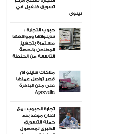
التجارة تفتتح مركز
تسويق فلفيل في
نينوى
حبوب التجارة :
سايلواتها ومواقعها
مستمرة بتجهيز
المطاحن بالحصة
التاسعة من الحنطة
ملاكات سايلو ام
قصر تواصل عملها
على متن الباخرة
Aprevelin
تجارة الحبوب : مع
اعلان موعد بدء
حملة التسويق
الكبرى لمحصول