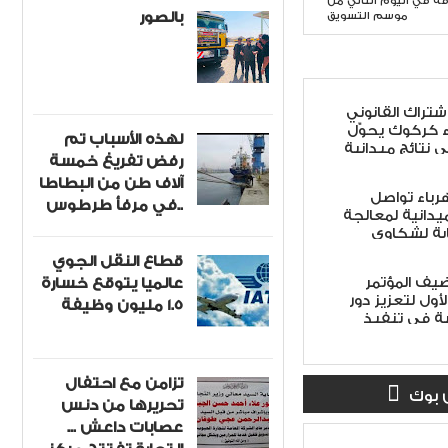
ة في اليوم الثاني من
بالصور
موسم التسويق
اشتراك القانوني
ء كركوك يحوّل
لهذه الأسباب تم
ى نتائج ميدانية
رفض تفريغ خمسة
آلاف طن من البطاطا
هرباء تواصل
في مرفأ طرطوس..
ميدانية لمعالجة
ابة لشكاوى
قطاع النقل الجوي
ضيف المؤتمر
عالميا يتوقع خسارة
أول لتعزيز دور
1.5 مليون وظيفة
ة في تنفيذ
 الأمن الوطني
لاً
تزامن مع احتفال
 بوك
تحريرها من دنس
عصابات داعش ...