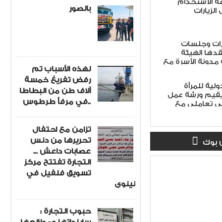
ة الاستخدام
بالصور
الزيارات
رات وجلسات
قدها الهيئة
 مدونة الأسرة مع
لهذه الأسباب تم
 لتنزيل مضامين
رفض تفريغ خمسة
لمغربية
لية للمرأة
آلاف طن من البطاطا
ت يقيم ورشة عمل
في مرفأ طرطوس..
في تعاملي مع
تزامن مع احتفال
تحريرها من دنس
 بوك
عصابات داعش ...
التجارة تفتتح مركز
تسويق فلفيل في
نينوى
حبوب التجارة :