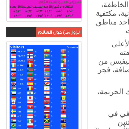
أنظر إلى التنبؤ لسبعة أيام
الخاطفة،
الثلاثاء
الاثنين
الأحد
السبت
الجمعة
الأربعاء
+
48°
+
47°
+
47°
+
48°
+
50°
+
50°
ية، مكتفية
+
36°
+
35°
+
35°
+
36°
+
37°
+
39°
أحد مناطق
الزوار من دول العالم
أعلى
قته
ميفيس من
صافة، فجر
 الجريمة،
افي في
نين