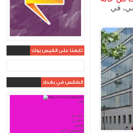
ضي، في
تابعنا على الفيس بوك
الطقس في بغداد
+
47
°
C
H:
+
48°
L:
+
36°
بغداد
الخميس, 06 آب