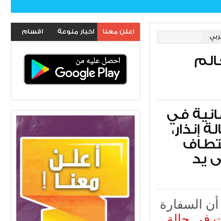
اعلن معنا
اخبار منوعة
اقسام
عربي
الموقع
عالم
مانية في
 إنذار،
ختطاف
 يد
ن السفارة
 في حالة