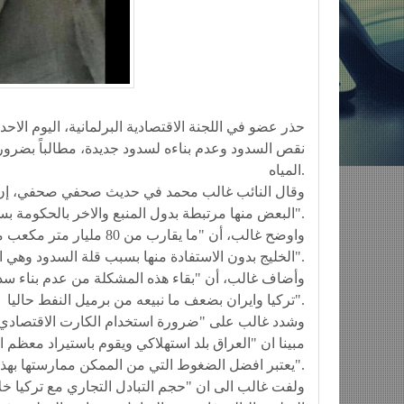
نقص السدود وعدم بناءه لسدود جديدة، مطالباً بضرو
المياه.
وقال النائب غالب محمد في حديث صحفي صحفي، إن "ال
البعض منها مرتبطة بدول المنبع والاخر بالحكومة بسبب عدم انشاءها لسدود جديدة في شمال ووسط العراق".
واوضح غالب، أن "ما يقارب 
الخليج بدون الاستفادة منها بسبب قلة السدود وهي اكبر مشكلة يعاني منها العراق".
وأضاف غالب، أن "بقاء هذه المشكلة من عدم بناء سد
تركيا وايران بضعف ما نبيعه من برميل النفط حاليا".
وشدد غالب على "ضرورة استخدام الكارت الاقتصادي 
مبينا ان "العراق بلد استهلاكي ويقوم باستيراد معظم ا
يعتبر افضل الضغوط التي من الممكن ممارستها بهذا الشان".