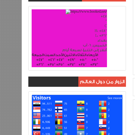
+
47
°
C
H:
+
48°
L:
+
36°
بغداد
الخميس, 06 آب
أنظر إلى التنبؤ لسبعة أيام
الأربعاء
الثلاثاء
الاثنين
الأحد
السبت
الجمعة
+
47°
+
46°
+
47°
+
49°
+
50°
+
50°
+
36°
+
35°
+
35°
+
37°
+
38°
+
37°
الزوار من دول العالم