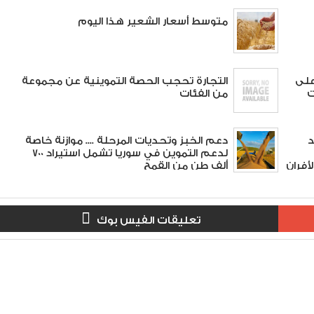
متوسط أسعار الشعير هذا اليوم
على
التجارة تحجب الحصة التموينية عن مجموعة
ات
من الفئات
د
دعم الخبز وتحديات المرحلة .... موازنة خاصة
لدعم التموين في سوريا تشمل استيراد 700
أفران
ألف طن من القمح
تعليقات الفيس بوك