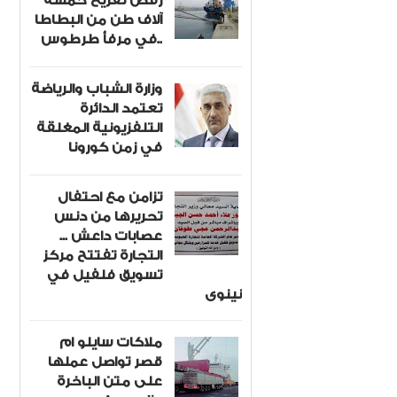
رفض تفريغ خمسة
آلاف طن من البطاطا
في مرفأ طرطوس..
وزارة الشباب والرياضة
تعتمد الدائرة
التلفزيونية المغلقة
في زمن كورونا
تزامن مع احتفال
تحريرها من دنس
عصابات داعش ...
التجارة تفتتح مركز
تسويق فلفيل في
نينوى
ملاكات سايلو ام
قصر تواصل عملها
على متن الباخرة