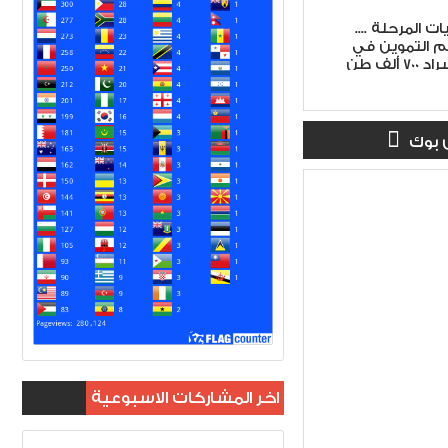
 المرحلة ....
م التموين في
سوريا تشمل استيراد 700 ألف طن
 بوك
اخر المشاركات الاسبوعية