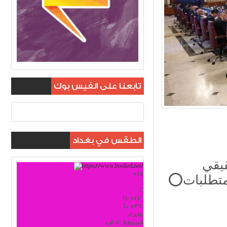
تابعنا على الفيس بوك
الطقس في بغداد
يقي
+
47
⭕️رئيس الوزراء: الحكومة لا تستطيع تغطية جميع متطلبات
°
C
H:
+
47°
L:
+
36°
بغداد
الجمعة, 07 آب