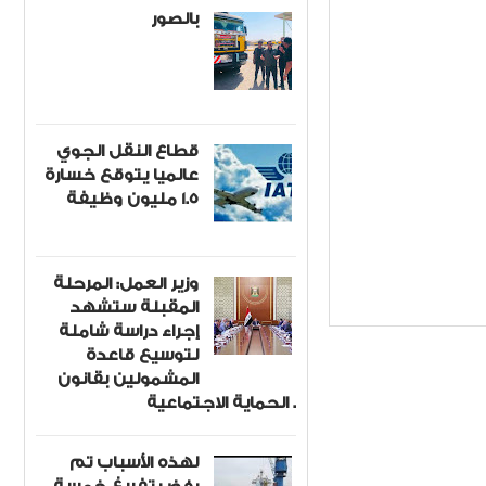
بالصور
قطاع النقل الجوي
عالميا يتوقع خسارة
1.5 مليون وظيفة
وزير العمل: المرحلة
 حقيقي
Item Reviewed:
المقبلة ستشهد
إجراء دراسة شاملة
لتوسيع قاعدة
المشمولين بقانون
الحماية الاجتماعية .
لهذه الأسباب تم