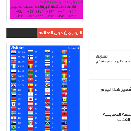
أنظر إلى التنبؤ لسبعة أيام
الأربعاء
الثلاثاء
الاثنين
الأحد
السبت
الخميس
+
48°
+
46°
+
47°
+
49°
+
50°
+
50°
+
36°
+
34°
+
35°
+
37°
+
38°
+
36°
الزوار من دول العالم
السابق
اص سيحظى بدعم حقيقي
عير هذا اليوم
صة التموينية
لفئات