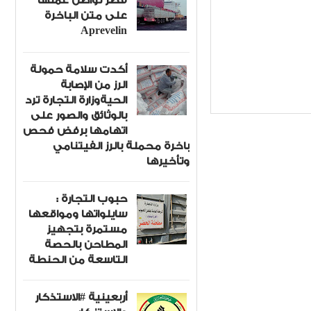
قصر تواصل عملها
على متن الباخرة
Aprevelin
أكدت سلامة حمولة
الرز من الإصابة
 المبارك
Item Reviewed:
الحيةوزارة التجارة ترد
بالوثائق والصور على
اتهامها برفض فحص
باخرة محملة بالرز الفيتنامي
وتأخيرها
حبوب التجارة :
سايلواتها ومواقعها
مستمرة بتجهيز
المطاحن بالحصة
التاسعة من الحنطة
أربعينية #الاستذكار