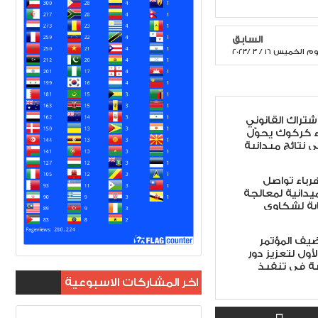
السابق
يس 16 / 3 /2023
اشتراك القانوني
ء كركوك يحوّل
ى نتائج ميدانية
هرباء تواصل
ميدانية لمعالجة
ابة لشكاوى
ضيف المؤتمر
أول لتعزيز دور
ة في تنفيذ
 الأمن الوطني
اخر المشاركات الاسبوعية
لاً