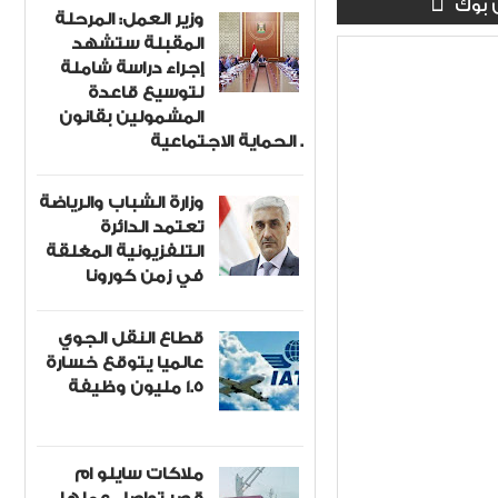
 بوك
وزير العمل: المرحلة
المقبلة ستشهد
إجراء دراسة شاملة
لتوسيع قاعدة
المشمولين بقانون
الحماية الاجتماعية .
وزارة الشباب والرياضة
تعتمد الدائرة
التلفزيونية المغلقة
في زمن كورونا
قطاع النقل الجوي
عالميا يتوقع خسارة
1.5 مليون وظيفة
ملاكات سايلو ام