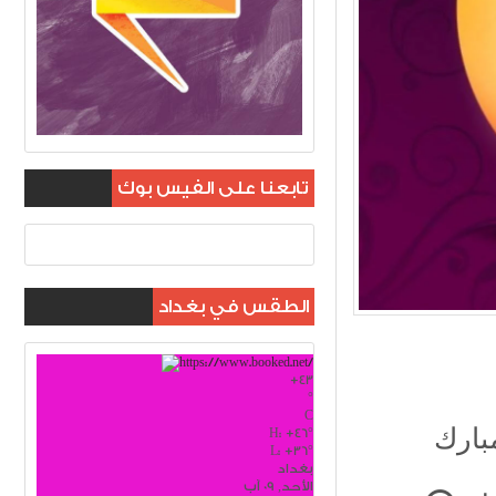
تابعنا على الفيس بوك
الطقس في بغداد
+
43
°
C
H:
+
46°
L:
+
36°
بغداد
الأحد, 09 آب