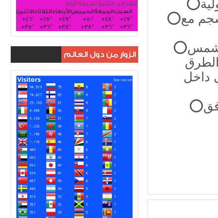
لية
أنظر إلى التنبؤ لسبعة أيام
السبت
الجمعة
الخميس
الأربعاء
الثلاثاء
الاثنين
⭕️منع اقامة الحفلات والنشاطات الفنية التي لا تنسجم مع
+
46°
+
48°
+
49°
+
50°
+
48°
+
49°
+
35°
+
36°
+
38°
+
38°
+
36°
+
36°
⭕️غلق المطاعم وأماكن بيع الأطعمة مع شروق الشمس
الزوار من دول العالم
الطرق
ى داخل
⭕️اتخاذ الإجراءات القانونية بحق المخالفين على وفق