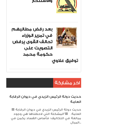
والاستنكار
بعد رفض مطالبهم
في تمرير الوزراء
تحالف القوى يرفض
التصويت على
حكومة محمد
توفيق علاوي
اخر مشاركة
حديث دولة الرئيس الزيدي في ديوان الرقابة
العامة
🟥 حديث دولة الرئيس الزيدي في ديوان الرقابة
العامة. 🟥​"المشكلة التي لاحظناها هي وجود
مبالغة في التكاليف؛ فأساس الفساد يكمن في
المبال...