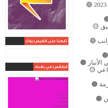
🟡 رئيس الجمهورية يوجه بتشكيل لجنة لمتابعة تطبيق
🔵 السوداني: العراق ينتهج مساراً إصلاحياً في الجوانب
تابعنا على الفيس بوك
 الأنبار
الطقس في بغداد
راعي
🟠 مجلس الوزراء يصدر عدداً من القرارات لإنهاء أزمة
+
45
°
C
H:
+
46°
🟤 قيادي داعشي يعترف للاستخبارات بقتل منتسبين
L:
+
35°
بغداد
الأحد, 09 آب