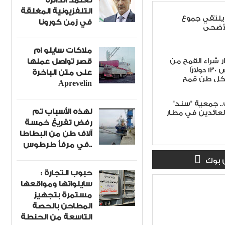
تعتمد الدائرة
التلفزيونية المغلقة
يلتقي جموع
في زمن كورونا
لأضحى
ملاكات سايلو ام
قصر تواصل عملها
 شراء القمح من
المزارعين تخصيص 130 دولارًا
على متن الباخرة
كل طن قمح
Aprevelin
ت.. جمعية "سند"
لهذه الأسباب تم
لعائدين في مطار
رفض تفريغ خمسة
آلاف طن من البطاطا
في مرفأ طرطوس..
 بوك
حبوب التجارة :
سايلواتها ومواقعها
مستمرة بتجهيز
المطاحن بالحصة
التاسعة من الحنطة