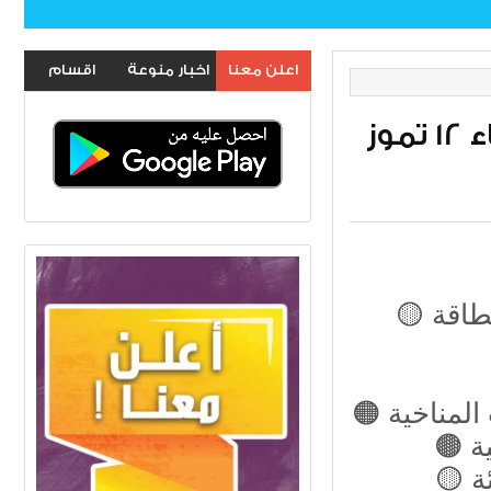
اقسام
اخبار منوعة
اعلن معنا
الموقع
تصفح جريدة "الصباح" عدد اليوم الأربعاء 12 تموز
🟡 السوداني: انتهاء أزمة الغاز المشغِّل لمحطات الطاقة

