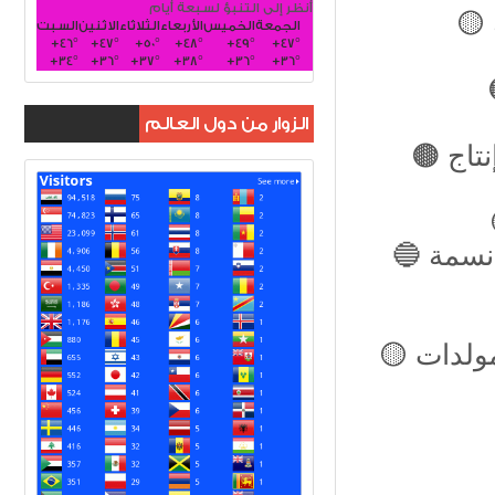
أنظر إلى التنبؤ لسبعة أيام
الجمعة
الخميس
الأربعاء
الثلاثاء
الاثنين
السبت
+
46°
+
47°
+
50°
+
48°
+
49°
+
47°
+
34°
+
36°
+
37°
+
38°
+
36°
+
36°
الزوار من دول العالم
🟤 الاستثمار النيابية: القطاع الخاص أسهم بتحريك إنتاج
🟡 وعود الكهرباء تبخرت مع حرارة تموز وأصحاب مولدات