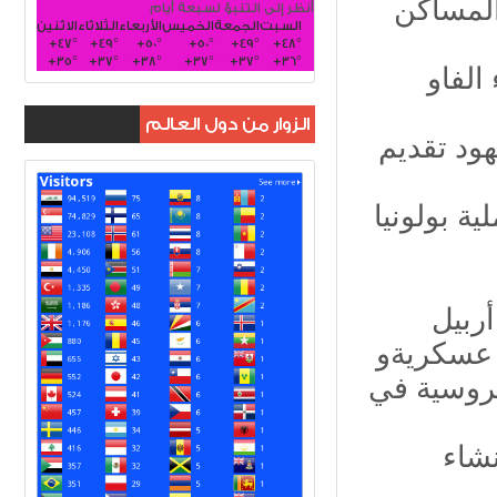
المساكن
أنظر إلى التنبؤ لسبعة أيام
السبت
الجمعة
الخميس
الأربعاء
الثلاثاء
الاثنين
+
47°
+
49°
+
50°
+
50°
+
49°
+
48°
+
35°
+
37°
+
38°
+
37°
+
37°
+
36°
ء الفاو
الزوار من دول العالم
جهود تقديم
ية بولونيا
 عسكريةو
لروسية في
شاء