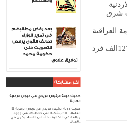
والاستنكار
ردنية
ت شرق
بعد رفض مطالبهم
ة العراقية
في تمرير الوزراء
تحالف القوى يرفض
٣١.وزارة التجارة :حذف البطاقة التموينية من127الف فرد
التصويت على
حكومة محمد
توفيق علاوي
اخر مشاركة
حديث دولة الرئيس الزيدي في ديوان الرقابة
العامة
🟥 حديث دولة الرئيس الزيدي في ديوان الرقابة
العامة. 🟥​"المشكلة التي لاحظناها هي وجود
مبالغة في التكاليف؛ فأساس الفساد يكمن في
المبال...