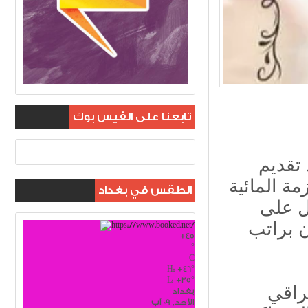
تابعنا على الفيس بوك
تقديم
ة المائية
الطقس في بغداد
ل على
 براتب
+
45
°
C
H:
+
46°
L:
+
35°
بغداد
الأحد, 09 آب