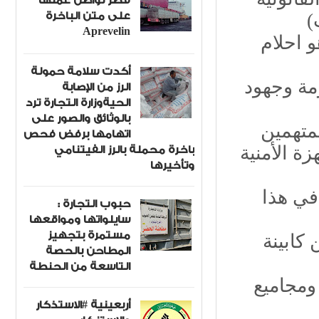
قصر تواصل عملها
على متن الباخرة
)
Aprevelin
و احلام
أكدت سلامة حمولة
ومة وجهود
الرز من الإصابة
الحيةوزارة التجارة ترد
بالوثائق والصور على
لمتهمين
اتهامها برفض فحص
باخرة محملة بالرز الفيتنامي
ة الأمنية
وتأخيرها
في هذا
حبوب التجارة :
سايلواتها ومواقعها
مستمرة بتجهيز
 من كابينة
المطاحن بالحصة
التاسعة من الحنطة
ومجاميع
أربعينية #الاستذكار