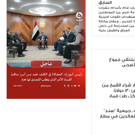
السابق
ارد قام بأعدام عشرات
ة اخرى من المواطنين
ستهداف القوات الامنية
لتحرير .. ومفارز وكالة
من استدراجة الى داخل
العراق والقبض عليه
يلتقي جموع
لأضحى
 شراء القمح من
المزارعين تخصيص 130 دولارًا
كل طن قمح
ت.. جمعية "سند"
لعائدين في مطار