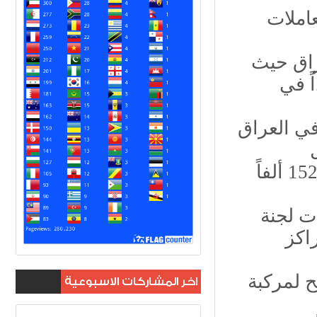
١٠. هيئة النزاهة تضبط أحد المتهمين بترويج معاملات
راق حيث
ً في
في العراق
١٣.ارتفاع البلاغات عن المحتوى المسيء إلى 152 ألفاً
ت لجنة
راكز
جح لمركبة
اخر المشاركات الاسبوعية