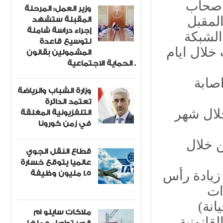
 أصحاب
وزير العمل: المرحلة
المقبلة ستشهد
إجراء دراسة شاملة
الشبكة
لتوسيع قاعدة
خلال ايام
المشمولين بقانون
الحماية الاجتماعية .
صابة
وزارة الشباب والرياضة
تعتمد الدائرة
تضبط 460 مخالفة خلال شهر
التلفزيونية المغلقة
في زمن كورونا
لمواطنين خلال
قطاع النقل الجوي
عالميا يتوقع خسارة
1.5 مليون وظيفة
زيادة رأس
ات
انة)
ملاكات سايلو ام
قانونية