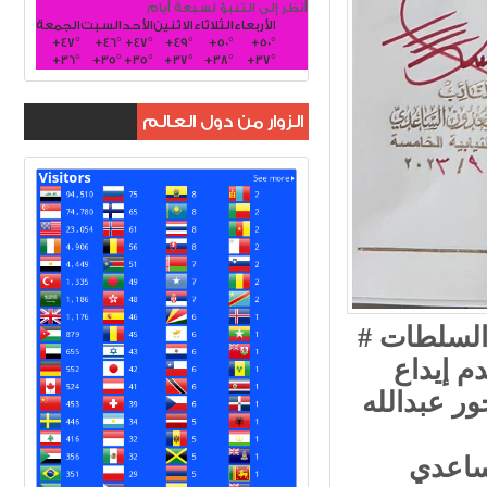
أنظر إلى التنبؤ لسبعة أيام
الأربعاء
الثلاثاء
الاثنين
الأحد
السبت
الجمعة
+
47°
+
46°
+
47°
+
49°
+
50°
+
50°
+
36°
+
35°
+
35°
+
37°
+
38°
+
37°
الزوار من دول العالم
الساعدي يدعو رئاسة البرلمان بيان إجراءاتها لعدم إيداع
لساعدي