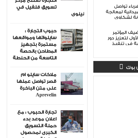
التجارة تفتتح مركز
هرباء تواصل
تسويق فلفيل في
ميدانية لمعالجة
نينوى
ابة لشكاوى
حبوب التجارة :
ضيف المؤتمر
سايلواتها ومواقعها
أول لتعزيز دور
ة في تنفيذ
مستمرة بتجهيز
 الأمن الوطني
المطاحن بالحصة
لاً
التاسعة من الحنطة
 بوك
ملاكات سايلو ام
قصر تواصل عملها
على متن الباخرة
Aprevelin
تجارة الحبوب : مع
اعلان موعد بدء
حملة التسويق
الكبرى لمحصول