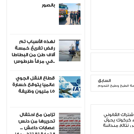
بالصور
لهذه الأسباب تم
رفض تفريغ خمسة
آلاف طن من البطاطا
في مرفأ طرطوس..
قطاع النقل الجوي
السابق
عالميا يتوقع خسارة
1.5 مليون وظيفة
تزامن مع احتفال
اشتراك القانوني
ء كركوك يحوّل
تحريرها من دنس
ى نتائج ميدانية
عصابات داعش ...