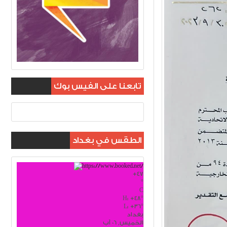
تابعنا على الفيس بوك
الطقس في بغداد
+
47
°
C
H:
+
48°
L:
+
36°
بغداد
الخميس, 06 آب