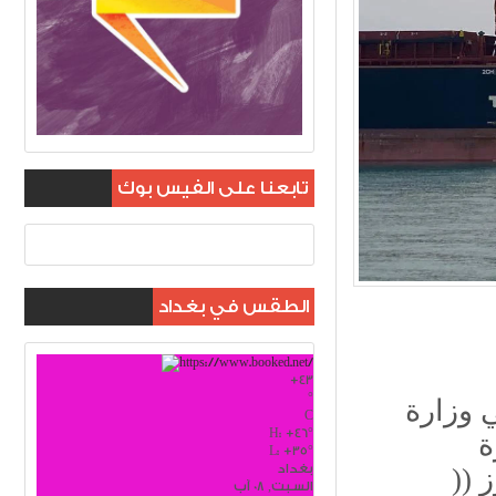
تابعنا على الفيس بوك
الطقس في بغداد
+
43
°
ي وزارة
C
H:
+
46°
L:
+
35°
بغداد
السبت, 08 آب