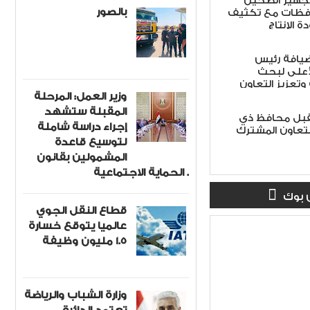
 تجهيز الطحين
بالصور
افظات مع تكثيف
ة الإنتاج
ضيافة رئيس
أعلى لبحث
 وتعزيز التعاون
وزير العمل: المرحلة
المقبلة ستشهد
تقبل محافظ ذي
إجراء دراسة شاملة
لتعاون المشترك
لتوسيع قاعدة
المشمولين بقانون
الحماية الاجتماعية .
 بوك
قطاع النقل الجوي
عالميا يتوقع خسارة
1.5 مليون وظيفة
وزارة الشباب والرياضة