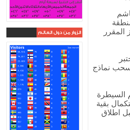
أنظر إلى التنبؤ لسبعة أيام
الجمعة
الخميس
الأربعاء
الثلاثاء
الاثنين
الأحد
+
46°
+
47°
+
49°
+
50°
+
49°
+
47°
اشم
+
35°
+
36°
+
37°
+
38°
+
37°
+
36°
نطقة
 المقرر
الزوار من دول العالم
تبر
لسحب نماذج
وأضافت انه تم ارسال النماذج الى مختبر قسم السيطرة
كمال بقية
بل اطلاق