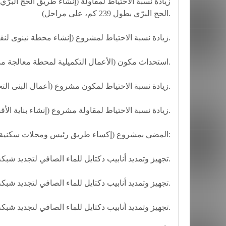
الحج البرّي بطول 239 كم، على مراحل).
🔷 زيادة نسبة الاحتياط لمشروع (إنشاء محطة نينوى لنقل المسافرين).
🔷 استحداث مكون (الأعمال التكميلية لمحطة معالجة مدينة بلد/ م2 في محافظة صلاح الدين).
🔷 زيادة نسبة الاحتياط لمكون مشروع (أعمال البنى التحتية لمناطق في مركز محافظة البصرة) وعددها 17.
🔷 زيادة نسبة الاحتياط لمقاولة مشروع (إنشاء بناية الأقسام الدراسية لكلية التمريض في الفلوجة) بمحافظة الأنبار.
🔷 المضي بمشروع (إكساء طريق رئيس ومحلات سكنية) في العاصمة بغداد، وكالآتي:
-تجهيز وتمديد أنابيب دكتايل للماء الصافي لتجديد شبكة المحلة 627.
-تجهيز وتمديد أنابيب دكتايل للماء الصافي لتجديد شبكة المحلة 639.
-تجهيز وتمديد أنابيب دكتايل للماء الصافي لتجديد شبكة المحلة 641.