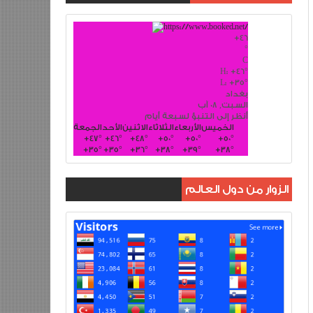
+
46
°
C
H:
+
46°
L:
+
35°
بغداد
السبت, 08 آب
أنظر إلى التنبؤ لسبعة أيام
الخميس
الأربعاء
الثلاثاء
الاثنين
الأحد
الجمعة
+
47°
+
46°
+
48°
+
50°
+
50°
+
50°
+
35°
+
35°
+
36°
+
38°
+
39°
+
38°
الزوار من دول العالم