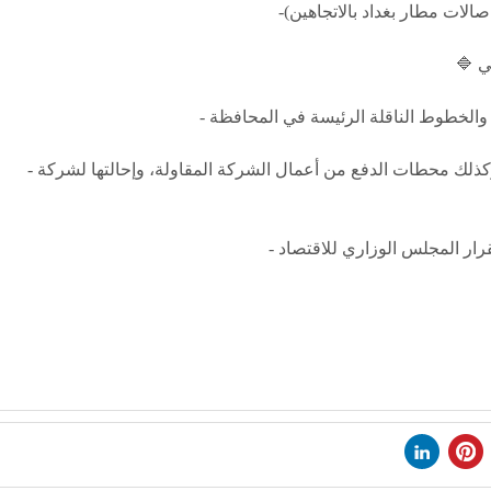
- فصل الأعمال المتبقية للأحياء البالغ عددها (42) حيّاً، وكذلك محطات الدفع من أعمال الشركة المقاولة، وإحالتها لشركة