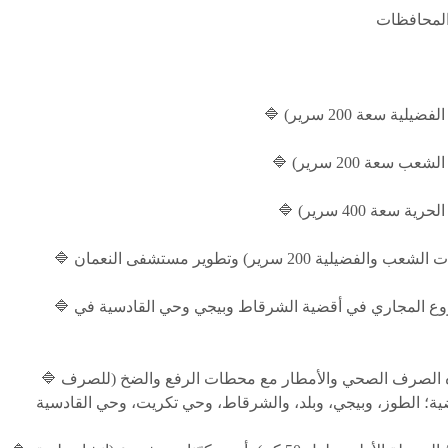
🔷 زيادة نسبة الاحتياط لمكوّن (الإشراف على تنفيذ مشروع المجاري في أقضية الشرقاط وبيجي وحي القادسية في
🔷 زيادة الكلفة الكلّية لمشروع تنفيذ شبكات مجاري مياه الصرف الصحي والأمطار مع محطات الرفع والضخ (للصرف