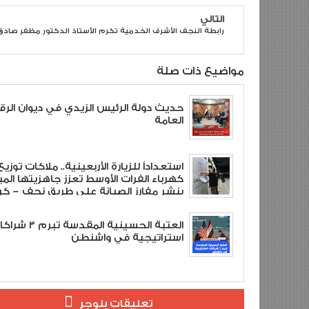
التالي
رابطة النجف الأشرف الخدمية تكرم الأستاذ الدكتور مظفر صادق
مواضيع ذات صلة
حديث دولة الرئيس الزيدي في ديوان الرقا
العامة
استعداداً للزيارة الأربعينية.. ملاكات توزيع
كهرباء الفرات الأوسط تعزز جاهزيتها المي
بنشر مفارز الصيانة على طريق نجف – كرب
العتبة الحسينية المقدسة تبرم
استراتيجية في واشنطن
تعليقات بلوجر