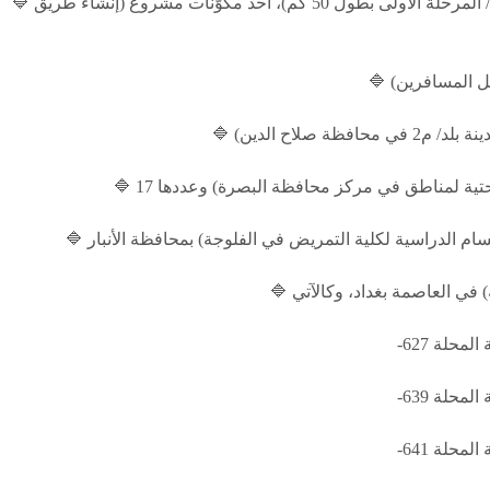
🔷 زيادة نسبة الاحتياط لمقاولة (إنشاء طريق الحج البرّي/ المرحلة الأولى بطول 50 كم)، أحد مكوّنات مشروع (إنشاء طريق