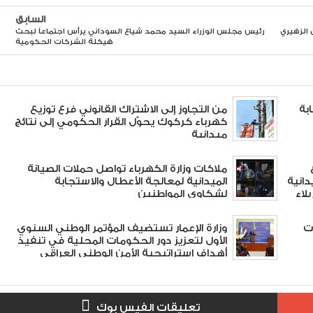
السابق
 الزهيري
رئيس مجلس الوزراء السيد محمد شياع السوداني يرأس اجتماعاً لبحث
هيكلة الشركات الحكومية
بة
من التجاوز إلى الاشتراك القانوني فرع توزيع
كهرباء كركوك يحوّل القرار الحكومي إلى نتائج
ميدانية
ملاكات وزارة الكهرباء تواصل حملات الصيانة
دانية
الميدانية لمعالجة الأعطال والاستجابة
لاء
لشكاوى المواطنين
 3 شراكات
وزارة الإعمار تستضيف المؤتمر الوطني السنوي
الأول لتعزيز دور الحكومات المحلية في تنفيذ
أهداف استراتيجية الأمن الوطني العراقي
#العراق_أولاً
تعليقات الفيس بوك