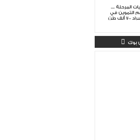
 المرحلة ....
م التموين في
سوريا تشمل استيراد 700 ألف طن
 بوك