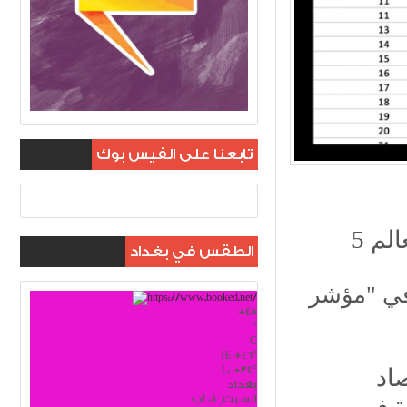
تابعنا على الفيس بوك
الم
الطقس في بغداد
ثر بؤسا في "مؤشر
+
45
°
C
H:
+
46°
L:
+
34°
اد
بغداد
السبت, 08 آب
تيف