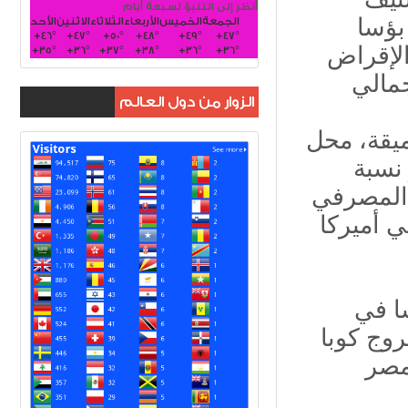
أنظر إلى التنبؤ لسبعة أيام
الجمعة
الخميس
الأربعاء
الثلاثاء
الاثنين
الأحد
ثر بؤسا
+
46°
+
47°
+
50°
+
48°
+
49°
+
47°
الإقراض
+
35°
+
36°
+
37°
+
38°
+
36°
+
36°
الزوار من دول العالم
ميقة، محل
 نسبة
اض المصرفي
ي أميركا
ثر بؤسا في
ف ترتيب عام 2023 مع خروج كوبا
 مصر