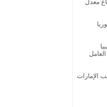
اع معدل
ريا
يا
العامل
ب الإمارات