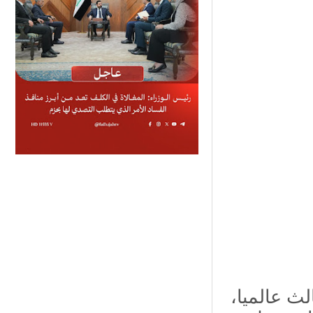
لث عالميا،