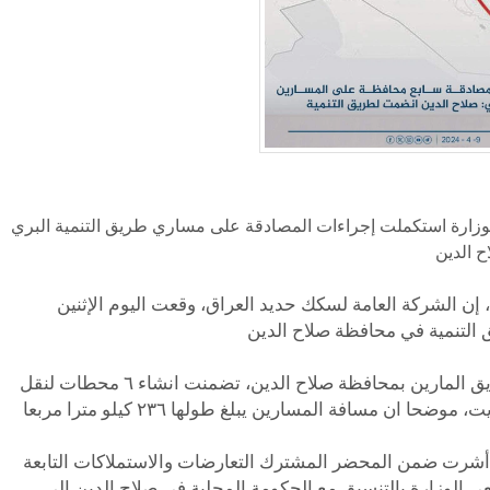
لوزارة استكملت إجراءات المصادقة على مساري طريق التنمية البري
، إن الشركة العامة لسكك حديد العراق، وقعت اليوم الإثنين
وبين السعداوي، ان للتصاميم الأولية لمساري الطريق المارين بمحافظة صلاح الدين، تضمنت انشاء ٦ محطات لنقل
ة أشرت ضمن المحضر المشترك التعارضات والاستملاكات التابعة
ي الوزارة بالتنسيق مع الحكومة المحلية في صلاح الدين الى