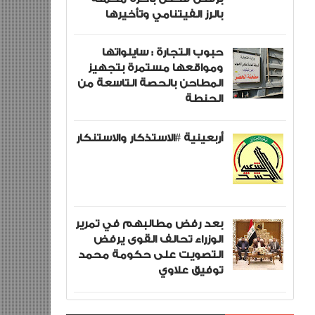
بالرز الفيتنامي وتأخيرها
حبوب التجارة : سايلواتها
ومواقعها مستمرة بتجهيز
المطاحن بالحصة التاسعة من
الحنطة
أربعينية #الاستذكار والاستنكار
بعد رفض مطالبهم في تمرير
الوزراء تحالف القوى يرفض
التصويت على حكومة محمد
توفيق علاوي