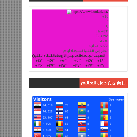
+
45
°
C
H:
+
46°
L:
+
35°
بغداد
الأحد, 09 آب
أنظر إلى التنبؤ لسبعة أيام
السبت
الجمعة
الخميس
الأربعاء
الثلاثاء
الاثنين
+
47°
+
49°
+
50°
+
50°
+
49°
+
48°
+
35°
+
37°
+
38°
+
37°
+
37°
+
36°
الزوار من دول العالم