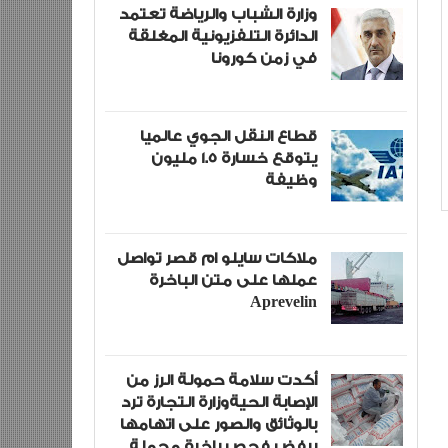
وزارة الشباب والرياضة تعتمد
الدائرة التلفزيونية المغلقة
في زمن كورونا
قطاع النقل الجوي عالميا
يتوقع خسارة 1.5 مليون
وظيفة
ملاكات سايلو ام قصر تواصل
عملها على متن الباخرة
Aprevelin
أكدت سلامة حمولة الرز من
الإصابة الحيةوزارة التجارة ترد
بالوثائق والصور على اتهامها
برفض فحص باخرة محملة