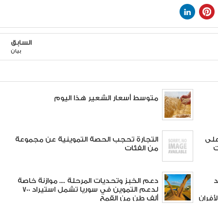
السابق
بيان
متوسط أسعار الشعير هذا اليوم
على
التجارة تحجب الحصة التموينية عن مجموعة
ات
من الفئات
د
دعم الخبز وتحديات المرحلة .... موازنة خاصة
لدعم التموين في سوريا تشمل استيراد 700
أفران
ألف طن من القمح