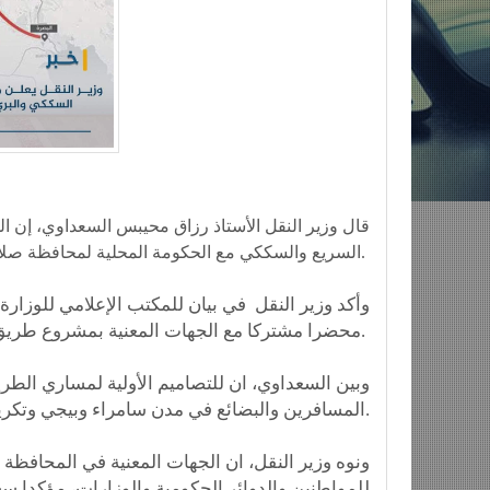
قال وزير النقل الأستاذ رزاق محيبس السعداوي، إن ا
السريع والسككي مع الحكومة المحلية لمحافظة صلاح الدين.
وأكد وزير النقل في بيان للمكتب الإعلامي للوزارة
محضرا مشتركا مع الجهات المعنية بمشروع طريق التنمية في محافظة صلاح الدين.
المسافرين والبضائع في مدن سامراء وبيجي وتكريت، موضحا ان مسافة المسارين يبلغ طولها ٢٣٦ كيلو مترا مربعا.
ونوه وزير النقل، ان الجهات المعنية في المحافظ
للمواطنين والدوائر الحكومية والوزارات، مؤكدا سع