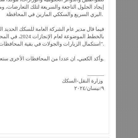
إيجاد الحلول الناجعة والسريعة لتلك التعارضات، وم
البري السريع والسككي المارين في المحافظة.
فيما قال مدير عام الشركة العامة للسكك الحديد ا
بالخطط الموضوع
استكمال الزيارات والجولات في بقية المحافظات لإنجاز توقيع جميع المحاضر".
وأكد الكعبي، ان عددا من المحافظات الأخرى ستعلن إنجاز متطلبات طريق التنمية قريبا.
______
وزارة النقل-السكك
٩/نيسان/٢٠٢٤