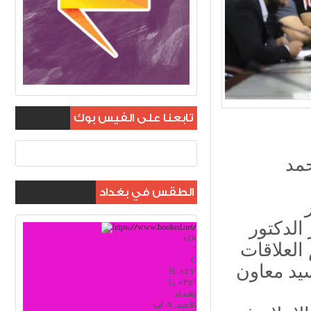
تابعنا على الفيس بوك
حمد
الطقس في بغداد
الدكتور
+
45
العلاقات
°
C
سيد معاون
H:
+
46°
L:
+
35°
بغداد
الأحد, 09 آب