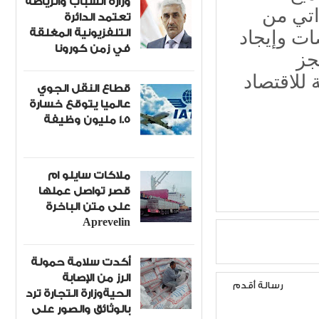
وزارة الشباب والرياضة
ذاتي من
تعتمد الدائرة
التلفزيونية المغلقة
ات وإيجاد
في زمن كورونا
جز
للاقتصاد
قطاع النقل الجوي
عالميا يتوقع خسارة
1.5 مليون وظيفة
ملاكات سايلو ام
قصر تواصل عملها
على متن الباخرة
Aprevelin
أكدت سلامة حمولة
الرز من الإصابة
رسالة أقدم
الحيةوزارة التجارة ترد
بالوثائق والصور على