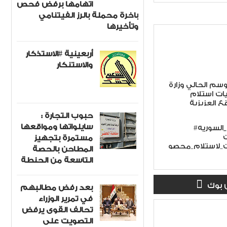
اتهامها برفض فحص
باخرة محملة بالرز الفيتنامي
وتأخيرها
أربعينية #الاستذكار
والاستنكار
وسم الحالي وزارة
يات استلام
 العزيزية
حبوب التجارة :
سايلواتها ومواقعها
#مؤسسة_الحبوب_السوريه
مستمرة بتجهيز
_لاستلام_محصو
المطاحن بالحصة
التاسعة من الحنطة
 بوك
بعد رفض مطالبهم
في تمرير الوزراء
تحالف القوى يرفض
التصويت على