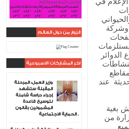
الإعلام في
أنظر إلى التنبؤ لسبعة أيام
السبت
الجمعة
الخميس
الأربعاء
الثلاثاء
الاثنين
ات
+
47°
+
48°
+
49°
+
49°
+
49°
+
48°
+
36°
+
37°
+
38°
+
37°
+
37°
+
37°
الحيواني
 وشركة
الزوار من دول العالم
صفحات
مستلزمات
 الدوائر
اخر المشاركات الاسبوعية
لنشاطات
 مقاطع
حديثة عند
وزير العمل: المرحلة
المقبلة ستشهد
إجراء دراسة شاملة
لتوسيع قاعدة
ش بغية
المشمولين بقانون
الحماية الاجتماعية .
زارة من
ميع