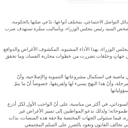
التواصل الاجتماعي، بمختلف أنواعها، تدّعي صلتها بالحكومة،
 ولشخص السيد رئيس مجلس الوزراء، وبأساليب منفّرة تستهدف ضرب
مجلس الوزراء، بهذا الأداء المشبوه، المكشوف الأغراض والدوافع
من جهاتٍ وحلقات تضررت من خطوات محاربة الفساد، وما تحقق
ماضية في استكمال مشروعاتها التنموية والإصلاحية، وأنّ
ة، وأنّ هذا النهج يسيء لها ولفريقها، خصوصاً أنّ ما يتمّ
وداني، في أكثر من مناسبة، على أنّ الواجب الأول لكل أذرع
طموحاته؛ ولذلك ندعو المواطنين إلى تمييز الأغراض غير
، فيما ستتولى الجهات المختصة ملاحقة هذه المنصات، بذات