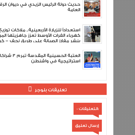
حديث دولة الرئيس الزيدي في ديوان الرقا
العامة
استعداداً للزيارة الأربعينية.. ملاكات توزيع
كهرباء الفرات الأوسط تعزز جاهزيتها المي
بنشر مفارز الصيانة على طريق نجف – كرب
العتبة الحسينية المقدسة تبرم
استراتيجية في واشنطن
تعليقات بلوجر
0 التعليقات:
إرسال تعليق