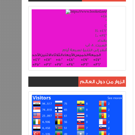
+
45
°
C
H:
+
46°
L:
+
34°
بغداد
السبت, 08 آب
أنظر إلى التنبؤ لسبعة أيام
الجمعة
الخميس
الأربعاء
الثلاثاء
الاثنين
الأحد
+
46°
+
47°
+
50°
+
48°
+
49°
+
47°
+
35°
+
36°
+
37°
+
38°
+
36°
+
36°
الزوار من دول العالم