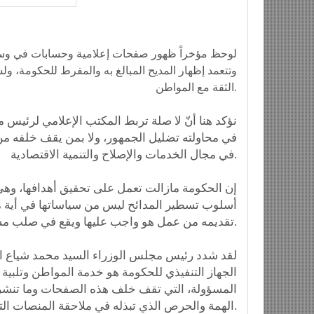
لوحظ مؤخراً ظهور صفحات إعلامية وحسابات في وسائل 
وتتعمد إظهار المديح المبالغ به والمفرط للحكومة،
الثقة مع المواطن.
نؤكد هنا أنّ لا صلة تربط المكتب الإعلامي لرئيس 
في محاولته تضليل الجمهور، ولا بمن يقف خلفه 
في مجال الخدمات والإصلاح والتنمية الاقتصادية.
إن الحكومة مازالت تعمل على تحقيق أهدافها، وهي 
أسلوب تسطير المدائح ليس من سياساتها في أية مرحل
تقديمه من عمل هو واجب عليها ويقع في صلب مسؤولياتها.
لقد شدد رئيس مجلس الوزراء السيد محمد شياع الس
الجهاز التنفيذي للحكومة هو خدمة المواطن وتلبية 
المسؤولة، التي تقف خلف هذه الصفحات وما تنشره
الهمة والحرص الذي تبذله في ملاحقة المنصات التي تخالف القانون وتعود بالضرر على السلم المجتمعي.