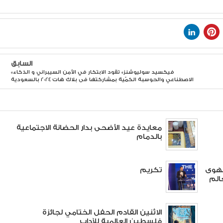
السابق
«فيكسيد سوليوشنز» تقود الابتكار في الأمن السيبراني و الذكاء
الاصطناعي والحوسبة الكمّية بمشاركتها فى بلاك هات 2024 بالسعودية
معايدة عيد الأضحى بدار الحضانة الاجتماعية
بالدمام
الهوى
تكريم
الم
الاثنين القادم الحفل الختامي لجائزة
فلسطين العالمية للآداب