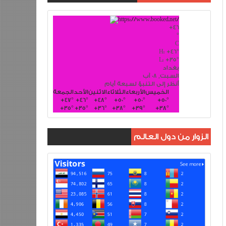
+
46
°
C
H:
+
46°
L:
+
35°
بغداد
السبت, 08 آب
أنظر إلى التنبؤ لسبعة أيام
الخميس
الأربعاء
الثلاثاء
الاثنين
الأحد
الجمعة
+
47°
+
46°
+
48°
+
50°
+
50°
+
50°
+
35°
+
35°
+
36°
+
38°
+
39°
+
38°
الزوار من دول العالم