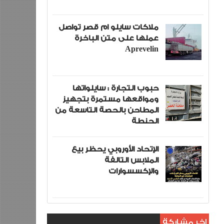
ملاكات سايلو ام قصر تواصل
عملها على متن الباخرة
Aprevelin
حبوب التجارة : سايلواتها
ومواقعها مستمرة بتجهيز
المطاحن بالحصة التاسعة من
الحنطة
الإتحاد الأوروبي يحظر بيع
الملابس التالفة
والإكسسوارات
اخر مشاركة