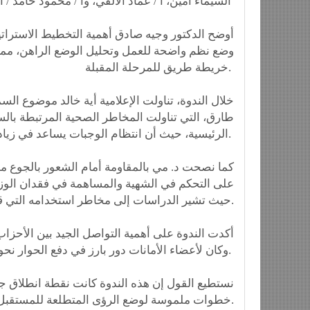
الشيماء أمين، أ / عماد الألفي، وأ / محمود حامد / أ/ محمود الصغير /أ/ خالد ابو طالب
أوضح الدكتور وجيه صادق أهمية التخطيط الاستراتي
وضع نظم واضحة للعمل وتحليل الوضع الراهن، مما
خريطة طريق للمرحلة المقبلة.
خلال الندوة، تناولت الإعلامية أية خالد موضوع السم
طارق، التي تناولت المخاطر الصحية المرتبطة بالس
الرئيسية، حيث أن انتظام الوجبات يساعد في زيادة معدل حرق الدهون.
كما نصحت د. مي بالمقاومة أمام الشعور بالجوع من
على التحكم في الشهية والمساهمة في فقدان الوز
حيث تشير الدراسات إلى مخاطر استخدامه التي قد تؤدي إلى مضاعفات صحية خطيرة.
أكدت الندوة على أهمية التواصل الجيد بين الأحزا
وكان لأعضاء الأمانات دور بارز في دفع الحوار نحو الأمام، مما يعكس التزامهم بمستقبل سياسي أفضل.
نستطيع القول إن هذه الندوة كانت نقطة انطلاق جد
خطوات ملموسة لوضع الرؤى المتطلعة للمستقبل.