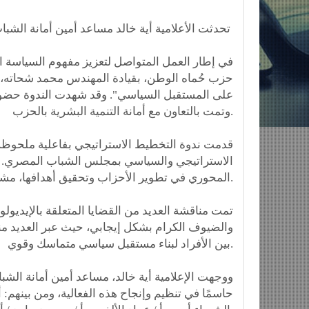
تحدثت الأعلامية أية خالد مساعد أمين أمانة الشباب المرج
في إطار العمل المتواصل لتعزيز مفهوم السياسة ا
حزب حُماه الوطن، بقيادة المهندس محمد شحاته، ن
على المستقبل السياسي". وقد شهدت الندوة حضور 
وتمت بالتعاون مع أمانة التنمية البشرية بالحزب.
قدمت ندوة التخطيط الاستراتيجي بفاعلية ملحوظة
الاستراتيجي والسياسي بمجلس الشباب المصري. ع
المحوري في تطوير الأحزاب وتحقيق أهدافها، مشددًا على ضرورة تبني رؤية واضحة للتوجهات المستقبلية.
تمت مناقشة العديد من القضايا المتعلقة بالإيديولو
والضيوف الكرام بشكل إيجابي، حيث عبر العديد من
بين الأفراد لبناء مستقبل سياسي متماسك وقوي.
ووجهت الإعلامية أية خالد، مساعد أمين أمانة الشباب
حاسمًا في تنظيم وإنجاح هذه الفعالية، ومن بينهم: أ