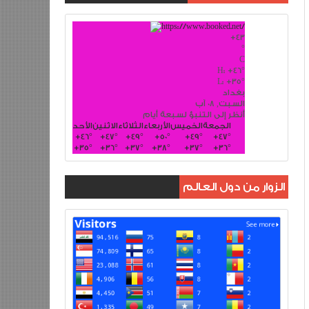
+
43
°
C
H:
+
46°
L:
+
35°
بغداد
السبت, 08 آب
أنظر إلى التنبؤ لسبعة أيام
الجمعة
الخميس
الأربعاء
الثلاثاء
الاثنين
الأحد
+
46°
+
47°
+
49°
+
50°
+
49°
+
47°
+
35°
+
36°
+
37°
+
38°
+
37°
+
36°
الزوار من دول العالم