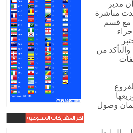
أن مدير
دت مباشرة
 مع قسم
جراء
تبر
التأكد من
فات
فروع
زيعها
لضمان وصول
اخر المشاركات الاسبوعية