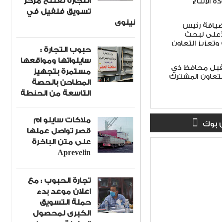
التجارة تفتتح مركز
ة الإنتاج
تسويق فلفيل في
نينوى
ضيافة رئيس
أعلى لبحث
 وتعزيز التعاون
حبوب التجارة :
سايلواتها ومواقعها
تقبل محافظ ذي
مستمرة بتجهيز
لتعاون المشترك
المطاحن بالحصة
التاسعة من الحنطة
ملاكات سايلو ام
 بوك
قصر تواصل عملها
على متن الباخرة
Aprevelin
تجارة الحبوب : مع
اعلان موعد بدء
حملة التسويق
الكبرى لمحصول