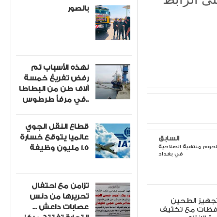
بالصور
لهذه الأسباب تم
رفض تفريغ خمسة
آلاف طن من البطاطا
في مرفأ طرطوس..
قطاع النقل الجوي
عالميا يتوقع خسارة
السابق
1.5 مليون وظيفة
(٨١٢) طنًا من اللحوم منتهية الصلاحية
في بغداد
تزامن مع احتفال
تحريرها من دنس
 تجهيز الطحين
عصابات داعش ...
افظات مع تكثيف