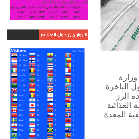
أنظر إلى التنبؤ لسبعة أيام
الأربعاء
الثلاثاء
الاثنين
الأحد
السبت
الخميس
+
48°
+
46°
+
47°
+
49°
+
50°
+
50°
+
36°
+
34°
+
35°
+
37°
+
38°
+
36°
الزوار من دول العالم
وزارة
MV SAND ) إلى ميناء
42 طن من مادة الرز
سلة الغذائية
قية المعدة