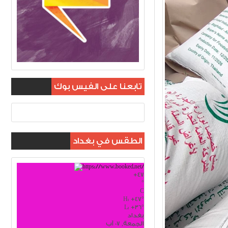
تابعنا على الفيس بوك
الطقس في بغداد
+
47
°
C
H:
+
47°
L:
+
36°
بغداد
الجمعة, 07 آب