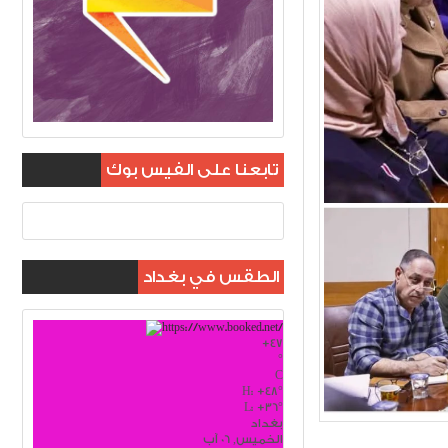
تابعنا على الفيس بوك
الطقس في بغداد
+
47
°
C
H:
+
48°
L:
+
36°
بغداد
الخميس, 06 آب