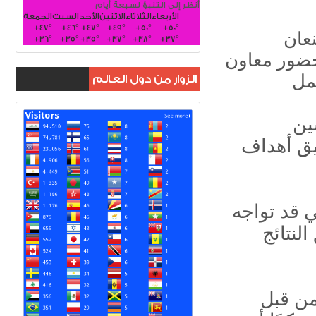
أنظر إلى التنبؤ لسبعة أيام
الأربعاء
الثلاثاء
الاثنين
الأحد
السبت
الجمعة
+
47°
+
46°
+
47°
+
49°
+
50°
+
50°
نعان
+
36°
+
35°
+
35°
+
37°
+
38°
+
37°
بحضور معاون
الزوار من دول العالم
مل
ين
يق أهداف
ي قد تواجه
لنتائج
 من قبل