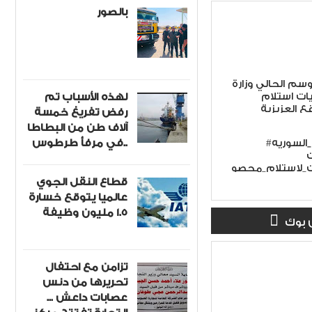
بالصور
وسم الحالي وزارة
يات استلام
لهذه الأسباب تم
 العزيزية
رفض تفريغ خمسة
آلاف طن من البطاطا
في مرفأ طرطوس..
#مؤسسة_الحبوب_السوريه
_لاستلام_محصو
قطاع النقل الجوي
عالميا يتوقع خسارة
1.5 مليون وظيفة
 بوك
تزامن مع احتفال
تحريرها من دنس
عصابات داعش ...