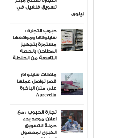
التجارة تفتتح مركز
تسويق فلفيل في
نينوى
حبوب التجارة :
سايلواتها ومواقعها
مستمرة بتجهيز
المطاحن بالحصة
التاسعة من الحنطة
ملاكات سايلو ام
قصر تواصل عملها
على متن الباخرة
Aprevelin
تجارة الحبوب : مع
اعلان موعد بدء
حملة التسويق
الكبرى لمحصول