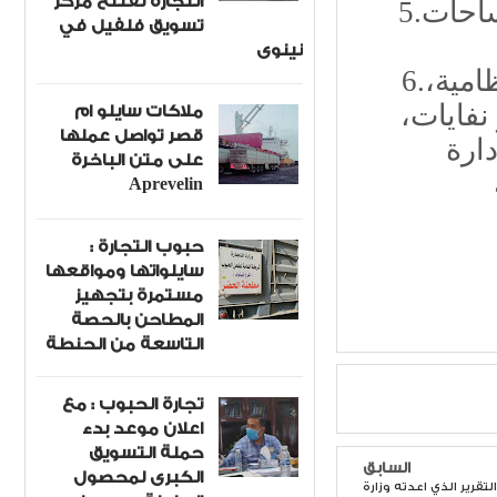
التجارة تفتتح مركز
5.التشجير وحماية المناطق الطبيعية وزيادة المساحات
تسويق فلفيل في
نينوى
6.الإدارة السليمة للنفايات وإنشاء مواقع طمر نظامية،
ملاكات سايلو ام
نفايات،
قصر تواصل عملها
ارة
على متن الباخرة
Aprevelin
حبوب التجارة :
سايلواتها ومواقعها
مستمرة بتجهيز
المطاحن بالحصة
التاسعة من الحنطة
تجارة الحبوب : مع
اعلان موعد بدء
حملة التسويق
السابق
الكبرى لمحصول
تقرير الذي اعدته وزارة