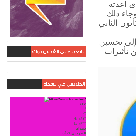
ي اعدته
وجاء ذلك
ه الاعتيادية الثانية المنعقدة في ١٣ كانون الثاني
 إلى تحسين
 تأثيرات
تابعنا على الفيس بوك
الطقس في بغداد
+
47
°
C
H:
+
48°
L:
+
36°
بغداد
الخميس, 06 آب