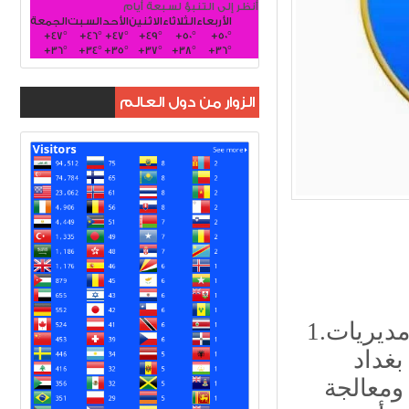
أنظر إلى التنبؤ لسبعة أيام
الأربعاء
الثلاثاء
الاثنين
الأحد
السبت
الجمعة
+
47°
+
46°
+
47°
+
49°
+
50°
+
50°
+
36°
+
34°
+
35°
+
37°
+
38°
+
36°
الزوار من دول العالم
1.تعزيز الملاكات البشرية والبُنية اللوجستية في مديريات
بغداد
ومعالجة