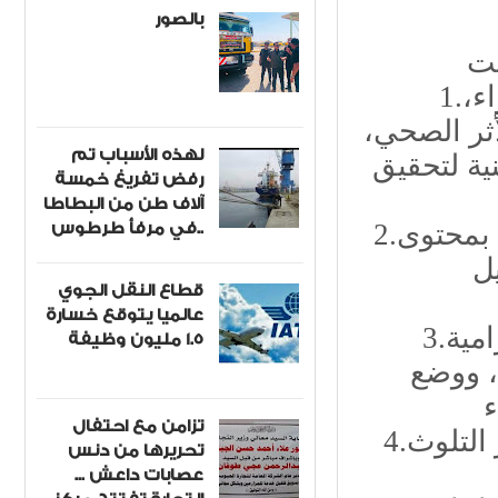
بالصور
1.إعداد برنامج وطني متكامل لمعالجة تلوث الهواء،
أثر الصحي،
لهذه الأسباب تم
ة لتحقيق
رفض تفريغ خمسة
آلاف طن من البطاطا
في مرفأ طرطوس..
2.تزويد الأنشطة الصناعية والخدمية بوقود مُعالج بمحتوى
ل
قطاع النقل الجوي
عالميا يتوقع خسارة
3.تحديث القوانين والتشريعات البيئية لتشمل إلزامية
1.5 مليون وظيفة
، ووضع
تزامن مع احتفال
4.دعم الدراسات والأبحاث العلمية لتحديد مصادر التلوث
تحريرها من دنس
عصابات داعش ...