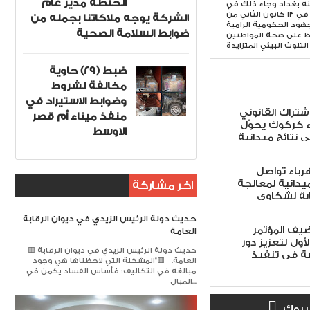
الحنطة مدير عام
نة بغداد وجاء ذلك في
جلسته الاعتيادية الثانية المنعقدة في ١٣ كانون الثاني من
الشركة يوجه ملاكاتنا بجمله من
 الجهود الحكومية الرامية
ضوابط السلامة الصحية
ظ على صحة المواطنين
التلوث البيئي المتزايدة
ضبط (29) حاوية
مخالفة لشروط
وضوابط الاستيراد في
اشتراك القانوني
منفذ ميناء أم قصر
ء كركوك يحوّل
الاوسط
ى نتائج ميدانية
هرباء تواصل
ميدانية لمعالجة
اخر مشاركة
ابة لشكاوى
حديث دولة الرئيس الزيدي في ديوان الرقابة
ضيف المؤتمر
العامة
أول لتعزيز دور
🟥 حديث دولة الرئيس الزيدي في ديوان الرقابة
ة في تنفيذ
العامة. 🟥​"المشكلة التي لاحظناها هي وجود
 الأمن الوطني
مبالغة في التكاليف؛ فأساس الفساد يكمن في
لاً
المبال...
 بوك