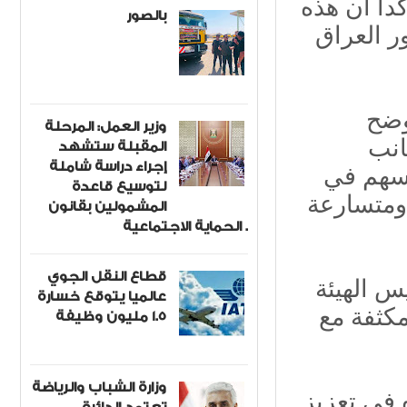
ر من 16 عاماً، مؤكداً أن هذه
بالصور
ر العراق
أوضح
وزير العمل: المرحلة
انب
المقبلة ستشهد
إجراء دراسة شاملة
 تسهم في
لتوسيع قاعدة
 ومتسارعة
المشمولين بقانون
الحماية الاجتماعية .
قطاع النقل الجوي
س الهيئة
عالميا يتوقع خسارة
مكثفة مع
1.5 مليون وظيفة
وزارة الشباب والرياضة
 في تعزيز