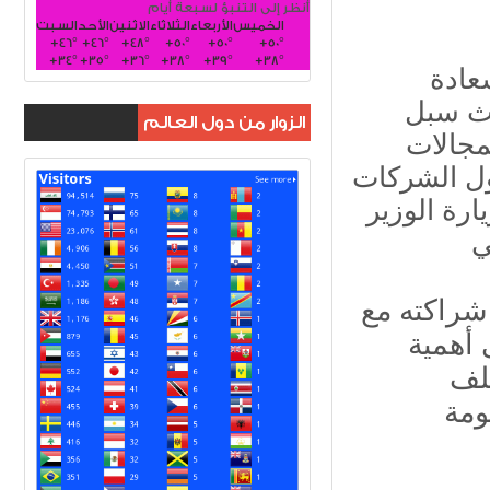
أنظر إلى التنبؤ لسبعة أيام
الخميس
الأربعاء
الثلاثاء
الاثنين
الأحد
السبت
+
46°
+
46°
+
48°
+
50°
+
50°
+
50°
+
34°
+
35°
+
36°
+
38°
+
39°
+
38°
سعادة
حث سبل
الزوار من دول العالم
لمجالات
خول الشركات
ارة الوزير
شراكته مع
 أهمية
تلف
ومة