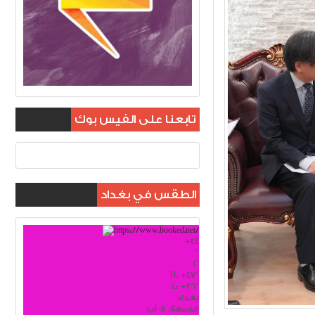
تابعنا على الفيس بوك
الطقس في بغداد
+
44
°
C
H:
+
47°
L:
+
36°
بغداد
الجمعة, 07 آب