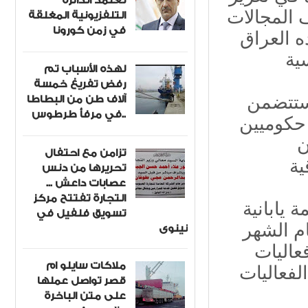
تعتمد الدائرة
 المجالات
التلفزيونية المغلقة
في زمن كورونا
ه العراق
لهذه الأسباب تم
رفض تفريغ خمسة
آلاف طن من البطاطا
 ستتضمن
في مرفأ طرطوس..
 حكوميين
ن
تزامن مع احتفال
تحريرها من دنس
عصابات داعش ...
التجارة تفتتح مركز
شركة ومنظمة يابانية
تسويق فلفيل في
ام الشهر
نينوى
عاليات
ملاكات سايلو ام
لفعاليات
قصر تواصل عملها
على متن الباخرة