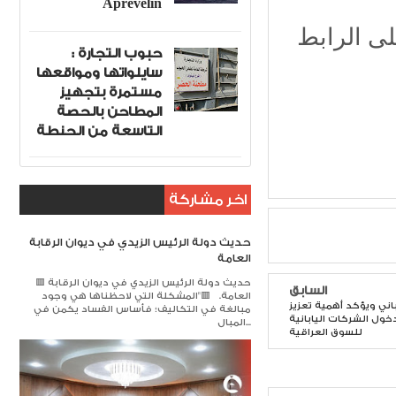
Aprevelin
حبوب التجارة :
سايلواتها ومواقعها
مستمرة بتجهيز
المطاحن بالحصة
التاسعة من الحنطة
اخر مشاركة
حديث دولة الرئيس الزيدي في ديوان الرقابة
العامة
🟥 حديث دولة الرئيس الزيدي في ديوان الرقابة
السابق
العامة. 🟥​"المشكلة التي لاحظناها هي وجود
اباني ويؤكد أهمية تعزيز
مبالغة في التكاليف؛ فأساس الفساد يكمن في
ول الشركات اليابانية
المبال...
للسوق العراقية