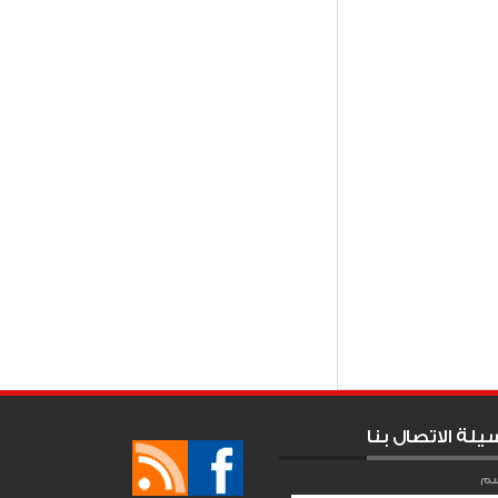
Item Re
ربية بدورتها الـ 34، التي تستضيفها العاصمة
يلة الاتصال بنا
سم