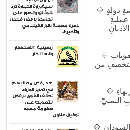
الرز من الإصابة
الحيةوزارة التجارة ترد
🔷 لن نبخلَ بأيِّ جهدٍ لدعمِ الأشقاءِ في سوريا لإقامةِ دولةِ
بالوثائق والصور على
عمليةٍ
اتهامها برفض فحص
باخرة محملة بالرز الفيتنامي
أديانِ
وتأخيرها
أربعينية #الاستذكار
والاستنكار
🔷 نثمنُ قرار الولاياتِ المتحدةِ الأمريكيةِ برفعِ العقوباتِ
لتخفيفِ من
بعد رفض مطالبهم
في تمرير الوزراء
🔷 يؤكدُ العراقُ وقوفَهُ مع وحدةِ اليمنِ وسيادتِه، وإنهاءِ
تحالف القوى يرفض
 اليمنيّ،
التصويت على
حكومة محمد
توفيق علاوي
🔷 يشدّدُ العراقُ على ضرورةِ الحفاظِ على وحدة السودان