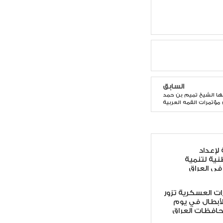
السابق
ها الشيخ تميم بن حمد
مؤتمرات القمه العربية
لإعداد
طنية لتنمية
في العراق
ات العسكرية تزور
لأبطال في يوم
افظات العراق