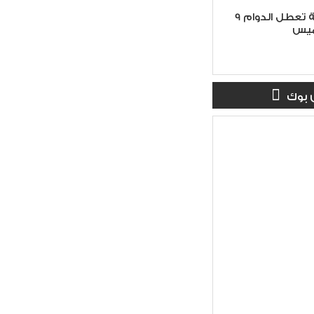
9 محافظات عراقية تعطل الدوام
ميس
 بوك