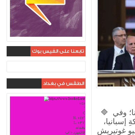
تابعنا على الفيس بوك
الطقس في بغداد
+
45
°
🔷 أرحّبُ بكمْ باسمِ الشعبِ العراقيّ، وبضيوفِ قمتِنا؛ وفي
C
H:
+
47°
ِ إسبانيا،
L:
+
36°
بغداد
الاثنين, 10 آب