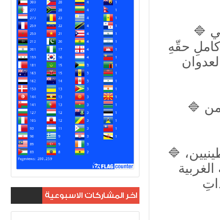
🔷 تنطلق رؤيتَنا لنهايةِ الأزماتِ ومناشئِ الصراعِ في
لِ حقّهِ
العدوان
🔷 الإبادة الجماعية للشعب الفلسطيني قد بلغت من
🔷 رفضنا، ومازلنا، أفعال التهجيرِ القسريِّ للفلسطينيين،
الغربية
اتِ
اخر المشاركات الاسبوعية