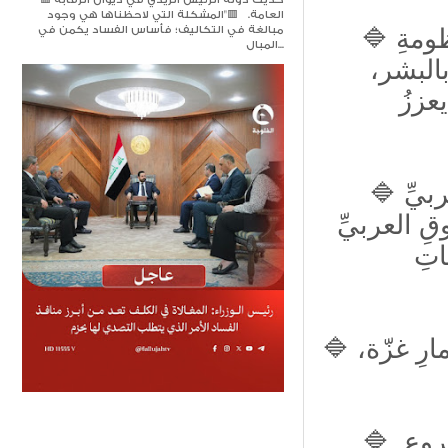
🟥 حديث دولة الرئيس الزيدي في ديوان الرقابة
العامة. 🟥​"المشكلة التي لاحظناها هي وجود
مبالغة في التكاليف؛ فأساس الفساد يكمن في
🔷 علينا أن نتحرّكَ ضمن خططٍ تدعمُ تكاملَ المنظومةِ
المبال...
بالبشر،
عززُ
🔷 نعلنُ عن 18 مبادرةً طموحةً لتنشيطِ العملِ العربيِّ
 العربيِّ
اتِ
🔷 نؤكدُ إسهامَ العراقِ بمبلغِ (20 مليونَ دولار) لإعمارِ غزّة،
🔷 إنّ قمتَنا الـ34 ليست مجردَ لقاء، بل بدايةٌ لمشروعٍ