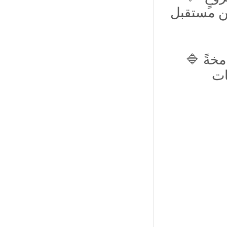
من مستقبل
🔷 بغداد تعتزُّ بوجودِكم على أرضِها، وهي تقفُ شامخةً