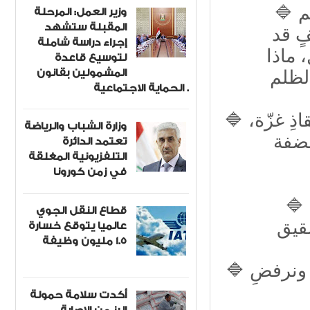
🔷 كلُّنا شاهدنا الصور التي يظهرُ فيها الأطفالُ وهم
وزير العمل: المرحلة
المقبلة ستشهد
ٍ قد
إجراء دراسة شاملة
 ماذا
لتوسيع قاعدة
المشمولين بقانون
الحماية الاجتماعية .
🔷 دعونا ومازلنا إلى عملٍ عربيٍّ جادٍّ ومسؤولٍ لإنقاذِ غزّة،
وزارة الشباب والرياضة
لضفة
تعتمد الدائرة
التلفزيونية المغلقة
في زمن كورونا
🔷 ندعمُ وقف إطلاق النارِ في جنوبِ لبنان، وندينُ
قطاع النقل الجوي
عالميا يتوقع خسارة
1.5 مليون وظيفة
🔷 نجددُ مواقفَنا الداعمةَ لوحدة سوريا، وسيادتِها، ونرفضِ
أكدت سلامة حمولة