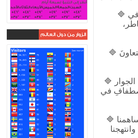
أنظر إلى التنبؤ لسبعة أيام
السبت
الجمعة
الخميس
الأربعاء
الثلاثاء
الأحد
+
46°
+
48°
+
49°
+
49°
+
49°
+
48°
🔷 تشخص أعينُ شعوبِنا العربيةِ إليكمْ اليوم، أملًا في
+
35°
+
37°
+
38°
+
37°
+
37°
+
37°
اطر،
الزوار من دول العالم
🔷 انتهج العراقَ سياسة خارجيةً تقدّم الشراكةَ والتعاونَ
🔷 سياسة العراق الخارجية تنطلقُ من مبدأِ حسنِ الجوار
اصطفافِ في
🔷 ساندنا الحلول المبنيةَ على الحوار والتفاهم، وساهمنا
وانتهجنا