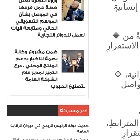
وزارة التجارة تعلن
نسانيةٍ
خطة عمل فرعها
في الموصل بشأن
الموسم التسويقي
الحالي ومتابعة اليات
🔷 رابطَ الأخوّةِ مع ليبيا الشقيقة يستدعي منّا وقفةً من
العمل للدوائر التجارية
الاستقرارِ
ضمن مشروع وكالة
بصمة للاخبار بدعم
المنتج المحلي ، درع
التميز لمدير عام
🔷 نؤكدُ ترحيبَنا ودعمَنا للمفاوضاتِ الأمريكيةِ الإيرانية،
الشركة العامة
تواصل
لتصنيع الحبوب
اخر مشاركة
جُ أصلَ
لمترابطِ،
حديث دولة الرئيس الزيدي في ديوان الرقابة
العامة