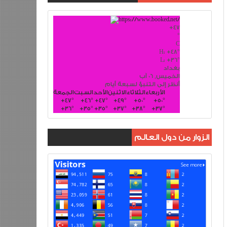
+
47
°
C
H:
+
48°
L:
+
36°
بغداد
الخميس, 06 آب
أنظر إلى التنبؤ لسبعة أيام
الأربعاء
الثلاثاء
الاثنين
الأحد
السبت
الجمعة
+
47°
+
46°
+
47°
+
49°
+
50°
+
50°
+
36°
+
35°
+
35°
+
37°
+
38°
+
37°
الزوار من دول العالم