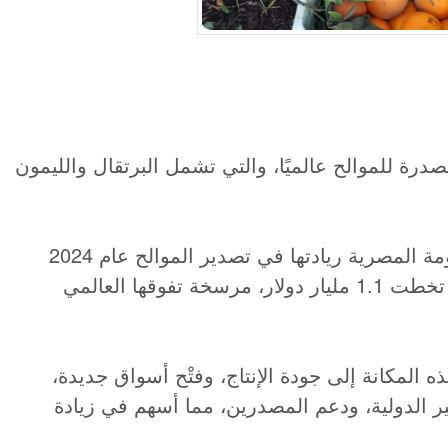
رة للموالح عالميًا، والتي تشمل البرتقال والليمون
ورغم التحديات العالمية، فقد أكدت الحكومة المصرية ريادتها في تصدير الموالح عام 2024
بكميات تجاوزت 2.4 مليون طن وعائدات تخطت 1.1 مليار دولار، مرسخة تفوقها العالمي
ه المكانة إلى جودة الإنتاج، وفتْح أسواق جديدة،
عايير الدولية، ودعم المصدرين، مما أسهم في زيادة