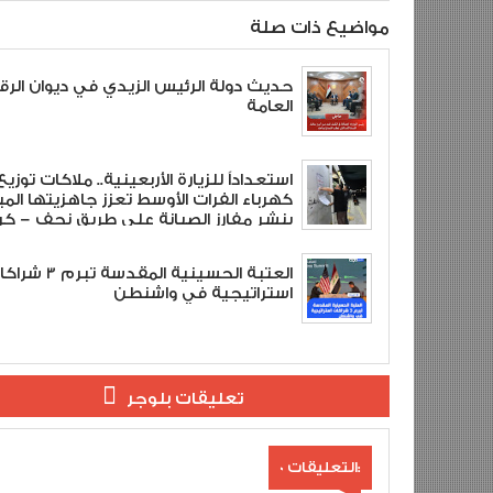
مواضيع ذات صلة
حديث دولة الرئيس الزيدي في ديوان الرقا
العامة
استعداداً للزيارة الأربعينية.. ملاكات توزيع
كهرباء الفرات الأوسط تعزز جاهزيتها المي
بنشر مفارز الصيانة على طريق نجف – كرب
العتبة الحسينية المقدسة تبرم
استراتيجية في واشنطن
تعليقات بلوجر
0 التعليقات: