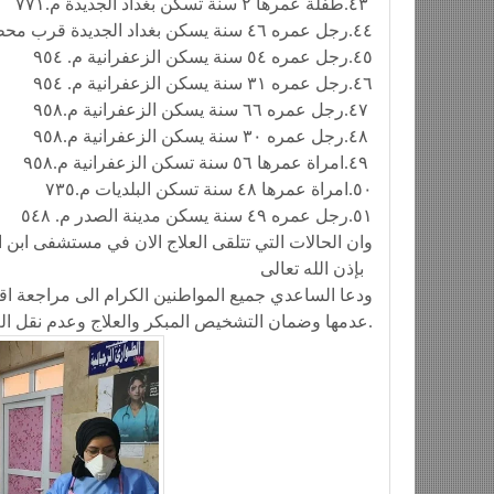
٤٣.طفلة عمرها ٢ سنة تسكن بغداد الجديدة م.٧٧١
٤٤.رجل عمره ٤٦ سنة يسكن بغداد الجديدة قرب محطة الكهرباء
٤٥.رجل عمره ٥٤ سنة يسكن الزعفرانية م. ٩٥٤
٤٦.رجل عمره ٣١ سنة يسكن الزعفرانية م. ٩٥٤
٤٧.رجل عمره ٦٦ سنة يسكن الزعفرانية م.٩٥٨
٤٨.رجل عمره ٣٠ سنة يسكن الزعفرانية م.٩٥٨
٤٩.امراة عمرها ٥٦ سنة تسكن الزعفرانية م.٩٥٨
٥٠.امراة عمرها ٤٨ سنة تسكن البلديات م.٧٣٥
٥١.رجل عمره ٤٩ سنة يسكن مدينة الصدر م. ٥٤٨
بإذن الله تعالى
ودعا الساعدي جميع المواطنين الكرام الى مراجعة ا
عدمها وضمان التشخيص المبكر والعلاج وعدم نقل العدوى للاخرين.