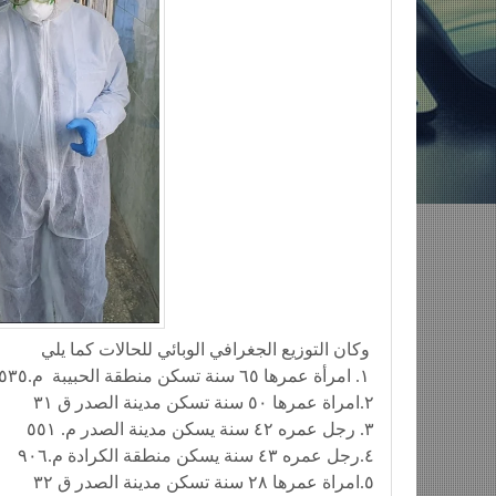
وكان التوزيع الجغرافي الوبائي للحالات كما يلي
١. امرأة عمرها ٦٥ سنة تسكن منطقة الحبيبة م.٥٣٥
٢.امراة عمرها ٥٠ سنة تسكن مدينة الصدر ق ٣١
٣. رجل عمره ٤٢ سنة يسكن مدينة الصدر م. ٥٥١
٤.رجل عمره ٤٣ سنة يسكن منطقة الكرادة م.٩٠٦
٥.امراة عمرها ٢٨ سنة تسكن مدينة الصدر ق ٣٢