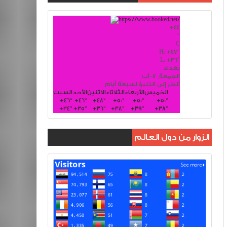
+
44
°
C
H:
+
47°
L:
+
36°
بغداد
الجمعة, 07 آب
أنظر إلى التنبؤ لسبعة أيام
الخميس
الأربعاء
الثلاثاء
الاثنين
الأحد
السبت
+
46°
+
46°
+
48°
+
50°
+
50°
+
50°
+
34°
+
35°
+
36°
+
38°
+
39°
+
38°
الزوار من دول العالم