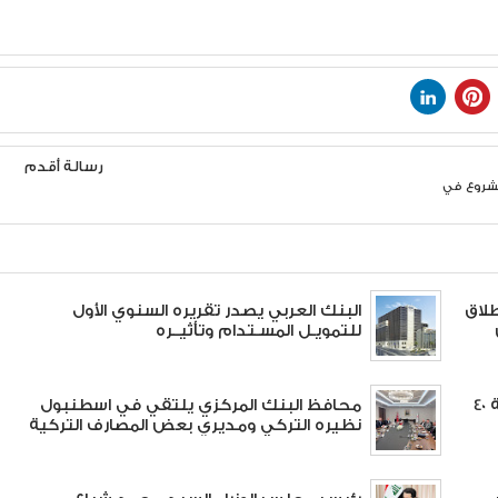
رسالة أقدم
مشروع في
طلاق
البنك العربي يصدر تقريره السنوي الأول
للتمويـل المسـتدام وتأثيــره
40 مليار دولار صادرات تركيا إلى الدول العربية
محافظ البنك المركزي يلتقي في اسطنبول
نظيره التركي ومديري بعض المصارف التركية