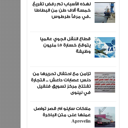
لهذه الأسباب تم رفض تفريغ
خمسة آلاف طن من البطاطا
في مرفأ طرطوس..
قطاع النقل الجوي عالميا
يتوقع خسارة 1.5 مليون
وظيفة
تزامن مع احتفال تحريرها من
دنس عصابات داعش ... التجارة
تفتتح مركز تسويق فلفيل
في نينوى
ملاكات سايلو ام قصر تواصل
عملها على متن الباخرة
Aprevelin