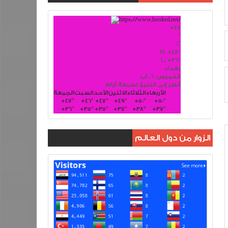
+
47
°
C
H:
+
48°
L:
+
36°
بغداد
الخميس, 06 آب
أنظر إلى التنبؤ لسبعة أيام
الأربعاء
الثلاثاء
الاثنين
الأحد
السبت
الجمعة
+
47°
+
46°
+
47°
+
49°
+
50°
+
50°
+
36°
+
35°
+
35°
+
37°
+
38°
+
37°
الزوار من دول العالم