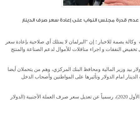
جددت اللجنة المالية النيابية، يوم الأحد، تأكيدها عدم قدرة مجلس النواب على إعادة سعر صرف الدينار
لة بصمة للاخبار ؛ إن "البرلمان لا يمتلك أي صلاحية بإعادة سعر
تخفيض النفقات و اجراء مناقلات للأموال لدعم الصناعة والمنتج
ر بيد وزير المالية ومحافظ البنك المركزي، وهم من يتحملان أيضا
الدينار امام الدولار وتأثيرها على المواطنين وأصحاب الدخل
وأعلن البنك المركزي العراقي، يوم السبت (19 كانون الأول 2020)، رسمياً عن تعديل سعر صرف العملة الأجنبية (الدولار