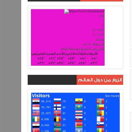
+
47
°
C
H:
+
47°
L:
+
36°
بغداد
الجمعة, 07 آب
أنظر إلى التنبؤ لسبعة أيام
الأربعاء
الثلاثاء
الاثنين
الأحد
السبت
الخميس
+
48°
+
46°
+
47°
+
49°
+
50°
+
50°
+
36°
+
34°
+
35°
+
37°
+
38°
+
36°
الزوار من دول العالم