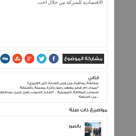
الاقتصادية للشركة من خلال اخت
مشاركة الموضوع
التالي
#بمتابغة_مباشرة_من_وزير_التجارة_اثير_الغريري
#ميناء_ام_قصر_يشهد_رسو_باخرة_محملة_بالحنطة
لحساب_البطاقة_التموينية .. #تجارة_الحبوب_تعزز_خزين محافظات
من الحنطة ..
مواضيع ذات صلة
بالصور