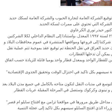
ارة التجارة اليوم الأربعاء ١٥ - ٣ - ٢٠٢٣ عن توقيع الشركة العامة لتجارة الحبوب والشركة العامة لسكك حديد
وقال استنادا إلى أحكام قانون الشركات العامة رقم ٢٢ لسنة ١٩٩٧ المعدل ،واستنادا إلى النظام الداخلي لكلا الشركتين
ركتنا إلى فروعها ومواقعها المنتشرة في عموم محافظات البلاد و
ك حديد العراق في نقل الحنطة تم توقيع عقد بموجبة تتم عملية نقل
للقطار الواحد وبمعدل قطار واحد يوميا قابلة للزيادة حسب اتفاق
"الكرعاوي" أكد إعادة نقل الحنطة عبر السكك الحديدية سيسهم بكل تاكيد في اختزال الوقت وتحقيق الجدوى الإقتصادية
توسع في مديات النقل لتكون متاحه بالكامل في جميع مدن البلاد بعد
 و نينوى وكركوك وستصل في المرحلة المقبلة عربات القطار
"الكرعاوي " بين إلى تأهيل وصيانة السكك المودية إلى مداخل طريق مرورها في مواقعنا تزامن مع افتتاح سايلو ام قصر
راء الذي افتتح السايلو سيسهم بكل تاكيد إلى عجلة التنمية