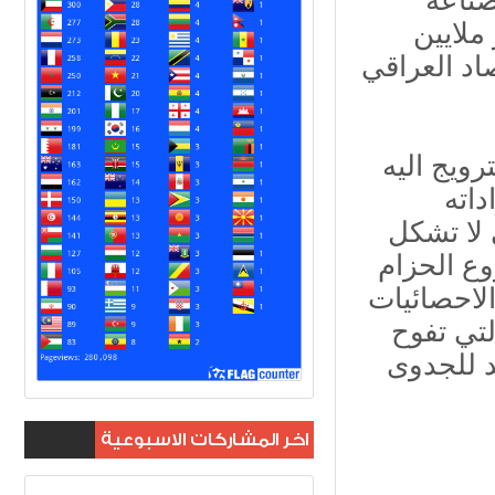
صناعة
ملايين
اد العراقي
رويج اليه
داته
دولار وهي لا تشكل
وع الحزام
الاحصائيات
لتي تفوح
د للجدوى
اخر المشاركات الاسبوعية