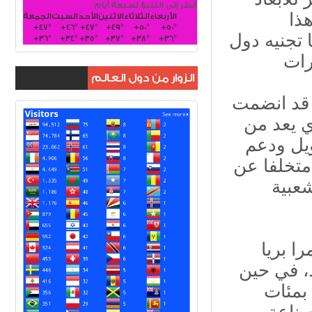
أنظر إلى التنبؤ لسبعة أيام
ذا
الأربعاء
الثلاثاء
الاثنين
الأحد
السبت
الجمعة
+
47°
+
46°
+
47°
+
49°
+
50°
+
50°
 تجنيه دول
+
36°
+
34°
+
35°
+
37°
+
38°
+
36°
الزوار من دول العالم
 قد انضمت
 يعد من
ويل ودعم
 متخلفا عن
شعبية
ا بريا
ط، في حين
بمئات