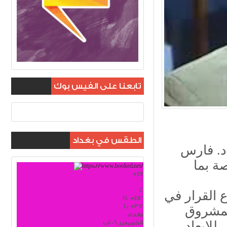
تابعنا على الفيس بوك
الطقس في بغداد
 د. فارس
ة بما
+
47
°
C
 القرار في
H:
+
48°
L:
+
36°
بمشروق
بغداد
الخميس, 06 آب
للابعاد