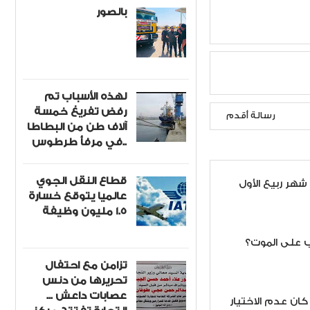
بالصور
لهذه الأسباب تم
رفض تفريغ خمسة
رسالة أقدم
آلاف طن من البطاطا
في مرفأ طرطوس..
قطاع النقل الجوي
شهر ربيع الأول
عالميا يتوقع خسارة
1.5 مليون وظيفة
ب على الموت؟
تزامن مع احتفال
تحريرها من دنس
عصابات داعش ...
 كان عدم الاختيار