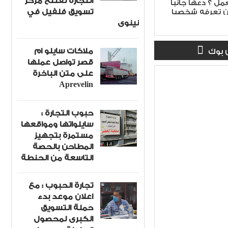
التجارة تفتتح مركز
مل ؟ دعها جانبا
تسويق فلفيل في
من تعرفه شخصيا
نينوى
ملاكات سايلو ام
 بوك
قصر تواصل عملها
على متن الباخرة
Aprevelin
حبوب التجارة :
سايلواتها ومواقعها
مستمرة بتجهيز
المطاحن بالحصة
التاسعة من الحنطة
تجارة الحبوب : مع
اعلان موعد بدء
حملة التسويق
الكبرى لمحصول