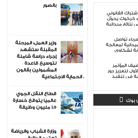
بالصور
اشتراك القانوني
ء كركوك يحوّل
ى نتائج ميدانية
هرباء تواصل
وزير العمل: المرحلة
ميدانية لمعالجة
المقبلة ستشهد
ابة لشكاوى
إجراء دراسة شاملة
لتوسيع قاعدة
ضيف المؤتمر
المشمولين بقانون
أول لتعزيز دور
ة في تنفيذ
الحماية الاجتماعية .
 الأمن الوطني
لاً
قطاع النقل الجوي
عالميا يتوقع خسارة
 بوك
1.5 مليون وظيفة
وزارة الشباب والرياضة