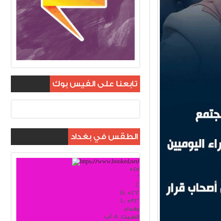
تابعنا على الفيس بوك
الطقس في بغداد
+
45
°
C
H:
+
46°
L:
+
34°
بغداد
السبت, 08 آب