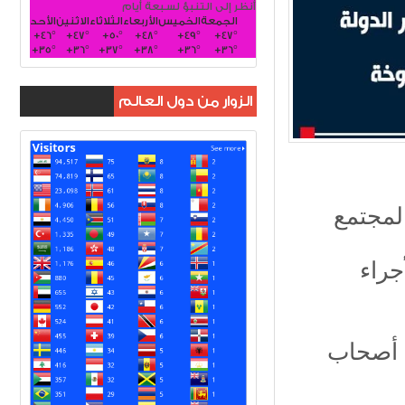
أنظر إلى التنبؤ لسبعة أيام
الجمعة
الخميس
الأربعاء
الثلاثاء
الاثنين
الأحد
+
46°
+
47°
+
50°
+
48°
+
49°
+
47°
+
35°
+
36°
+
37°
+
38°
+
36°
+
36°
الزوار من دول العالم
لمجتمع
جراء
ة في تثبيت أكثر من 237439 من أصحاب