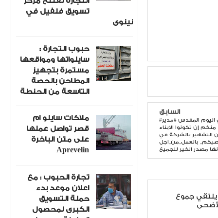
التجارة تفتتح مركز
تسويق فلفيل في
نينوى
حبوب التجارة :
سايلواتها ومواقعها
مستمرة بتجهيز
المطاحن بالحصة
التاسعة من الحنطة
السابق
ملاكات سايلو ام
#ضمن منهاج المقابلات الاسبوعي في اليوم المقدس #مدير
قصر تواصل عملها
 منكم إن تكونوا الابناء
ن التشهير بالشركة في
على متن الباخرة
وصيكم_ بالعمل_من_اجل
Aprevelin
ها مصدر الخير للجميع
تجارة الحبوب : مع
اعلان موعد بدء
يلتقي جموع
حملة التسويق
لأضحى
الكبرى لمحصول