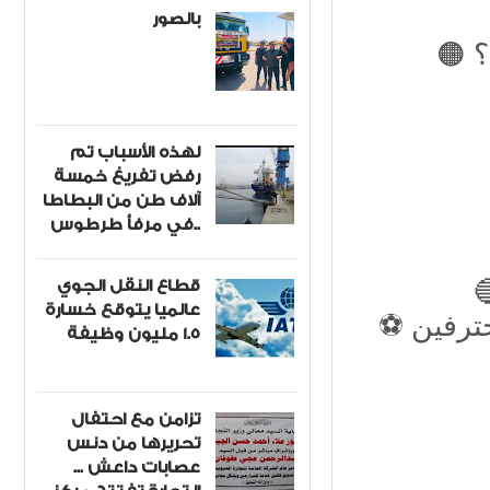
بالصور

لهذه الأسباب تم
رفض تفريغ خمسة
آلاف طن من البطاطا
في مرفأ طرطوس..
قطاع النقل الجوي
عالميا يتوقع خسارة
⚽️ الم
1.5 مليون وظيفة
تزامن مع احتفال
تحريرها من دنس
عصابات داعش ...