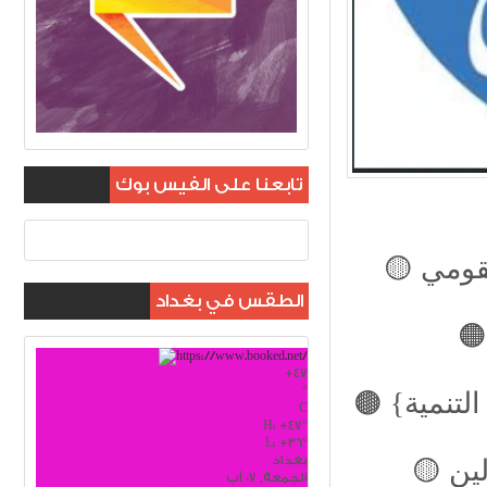
تابعنا على الفيس بوك
لقومي
الطقس في بغداد
ن يستعد لإقرار قوانين مهمة في فصله
+
47
°
🟤 {طريق التنمية}.. الفرص والتحديات لبناء نظام إقليمي
C
H:
+
47°
L:
+
36°
بغداد
الجمعة, 07 آب