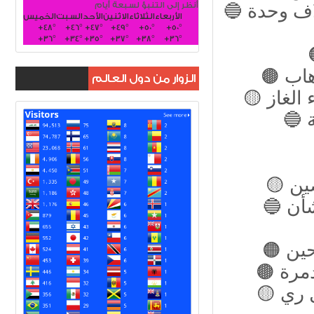
أنظر إلى التنبؤ لسبعة أيام
🔵 واسط: إجازات استثمارية لإنشاء أكثر من 5 آلاف وحدة
الأربعاء
الثلاثاء
الاثنين
الأحد
السبت
الخميس
+
48°
+
46°
+
47°
+
49°
+
50°
+
50°
+
36°
+
34°
+
35°
+
37°
+
38°
+
36°
هاب
الزوار من دول العالم
الغاز
صين
🔵 إزالة «السراجي» في البصرة يثير المخاوف بشأن
حين
دمرة
🟡 زراعة كردستان تشكو استعمال فلاحيها وسائل ري