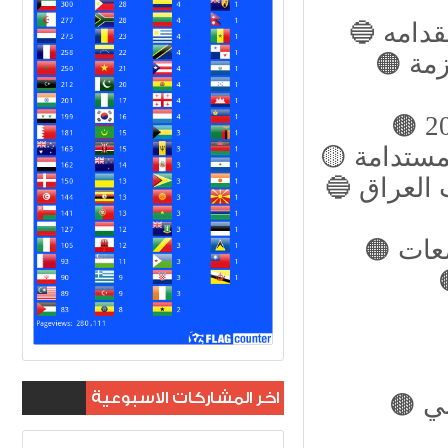
قدامه
🟠 قروض الإسكان.. خطوات مهمة للقضاء على أزمة
لمستدامة
🔵 المسرح السومري.. صرح فني يحاكي حضارات العراق
معات
اخر المشاركات الاسبوعية
بي