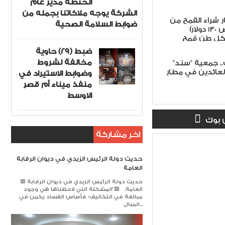
الحنطة مدير عام
الشركة يوجه ملاكاتنا بجمله من
 شراء القمح من
ضوابط السلامة الصحية
المزارعين تخصيص 130 دولارًا
كل طن قمح
ضبط (29) حاوية
مخالفة لشروط
ت.. جمعية "سند"
لعائدين في مطار
وضوابط الاستيراد في
منفذ ميناء أم قصر
الاوسط
 بوك
اخر مشاركة
حديث دولة الرئيس الزيدي في ديوان الرقابة
العامة
🟥 حديث دولة الرئيس الزيدي في ديوان الرقابة
العامة. 🟥​"المشكلة التي لاحظناها هي وجود
مبالغة في التكاليف؛ فأساس الفساد يكمن في
المبال...