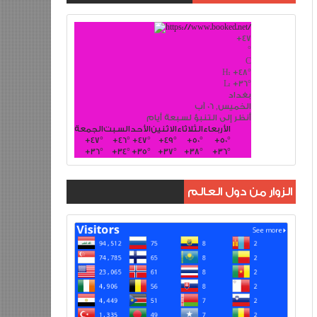
+
47
°
C
H:
+
48°
L:
+
36°
بغداد
الخميس, 06 آب
أنظر إلى التنبؤ لسبعة أيام
الأربعاء
الثلاثاء
الاثنين
الأحد
السبت
الجمعة
+
47°
+
46°
+
47°
+
49°
+
50°
+
50°
+
36°
+
34°
+
35°
+
37°
+
38°
+
36°
الزوار من دول العالم