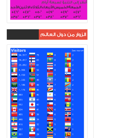
أنظر إلى التنبؤ لسبعة أيام
الجمعة
الخميس
الأربعاء
الثلاثاء
الاثنين
الأحد
+
46°
+
47°
+
50°
+
49°
+
49°
+
47°
+
35°
+
36°
+
37°
+
38°
+
37°
+
36°
الزوار من دول العالم