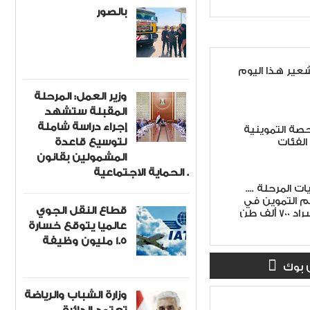
بالصور
عير هذا اليوم
وزير العمل: المرحلة
المقبلة ستشهد
إجراء دراسة شاملة
صة التموينية
لتوسيع قاعدة
لفئات
المشمولين بقانون
الحماية الاجتماعية .
 المرحلة ....
م التموين في
قطاع النقل الجوي
سوريا تشمل استيراد 700 ألف طن
عالميا يتوقع خسارة
1.5 مليون وظيفة
 بوك
وزارة الشباب والرياضة