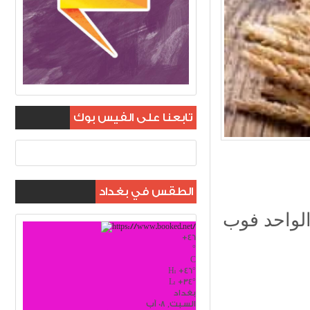
تابعنا على الفيس بوك
الطقس في بغداد
في ميناء التصدير ،
+
46
°
C
H:
+
46°
L:
+
34°
بغداد
السبت, 08 آب