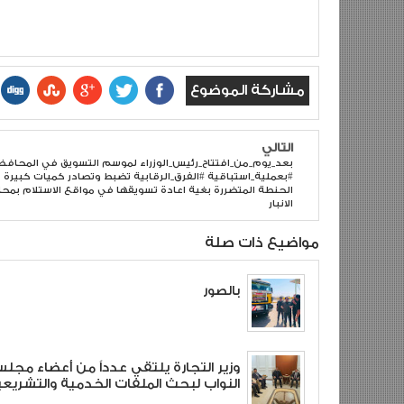
مشاركة الموضوع
التالي
#بعملية_استباقية #الفرق_الرقابية تضبط وتصادر كميات كبيرة 
الحنطة المتضررة بغية اعادة تسويقها في مواقع الاستلام بمح
الانبار
مواضيع ذات صلة
بالصور
وزير التجارة يلتقي عدداً من أعضاء مجل
النواب لبحث الملفات الخدمية والتشريعي