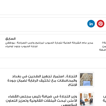
السابق
#بعد_يوم_من_افتتاح_رئيس_الوزراء لموسم التسويق في المحافظة
مدير عام الشركة العامة لتجارة الحبوب لبرنامج واجب الصراحة : موظفي
من
تجارة الحبوب جنود اوفياء
افظة
التجارة.. استمرار تجهيز الطحين في بغداد
والمحافظات مع تكثيف الرقابة لضمان جودة
الإنتاج
س
وزير التجارة في ضيافة رئيس مجلس القضاء
ة
الأعلى لبحث الملفات القانونية وتعزيز التعاون
المؤسسي