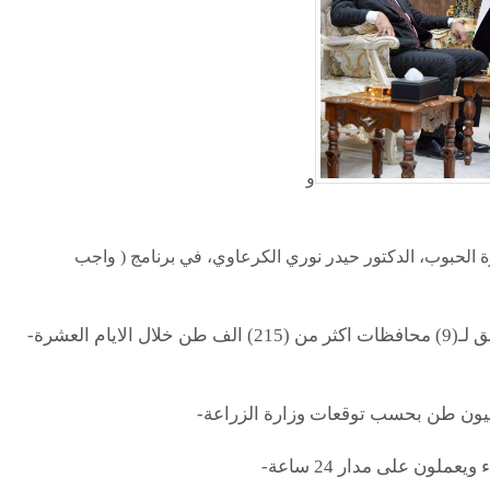
و
ارة الحبوب، الدكتور حيدر نوري الكرعاوي، في برنامج ( واجب
-تم استلام كميات الحنطة المحلية في مراكز التسويق لـ(9) محافظات اكثر من (215) الف طن خلال الايام العشرة