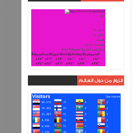
+
46
°
C
H:
+
46°
L:
+
35°
بغداد
السبت, 08 آب
أنظر إلى التنبؤ لسبعة أيام
الخميس
الأربعاء
الثلاثاء
الاثنين
الأحد
الجمعة
+
47°
+
46°
+
48°
+
50°
+
50°
+
50°
+
35°
+
35°
+
36°
+
38°
+
39°
+
38°
الزوار من دول العالم