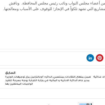
دد من أعضاء مجلس النواب ونائب رئيس مجلس المحافظة. وناقش
شاريع التي تشهد تلكؤاً في الإنجاز؛ للوقوف على الأسباب ومعالجتها.
السابق
د غذائية
#ضمن_منهاح_اللقاءات_بمنتسبي_الدائره #وبالتزامن_مع_توجيهات_الوزير
مدير عام الدائرة الاداريه و الماليه في وزارة التجارة يوجه بسرعة تنفيذ
الواجبات المكلفين بها