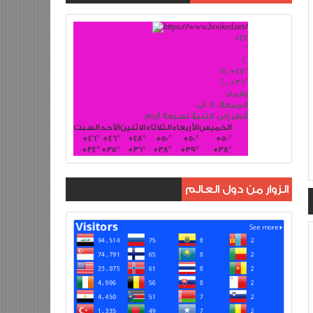
+
44
°
C
H:
+
47°
L:
+
36°
بغداد
الجمعة, 07 آب
أنظر إلى التنبؤ لسبعة أيام
الخميس
الأربعاء
الثلاثاء
الاثنين
الأحد
السبت
+
46°
+
46°
+
48°
+
50°
+
50°
+
50°
+
34°
+
35°
+
36°
+
38°
+
39°
+
38°
الزوار من دول العالم