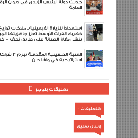
حديث دولة الرئيس الزيدي في ديوان الرقا
العامة
استعداداً للزيارة الأربعينية.. ملاكات توزيع
كهرباء الفرات الأوسط تعزز جاهزيتها المي
بنشر مفارز الصيانة على طريق نجف – كرب
العتبة الحسينية المقدسة تبرم
استراتيجية في واشنطن
تعليقات بلوجر
0 التعليقات:
إرسال تعليق