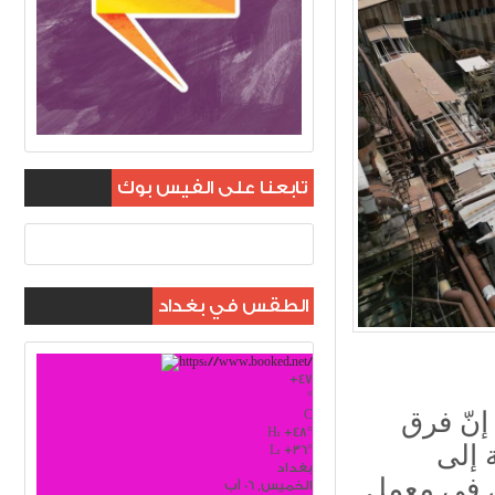
تابعنا على الفيس بوك
الطقس في بغداد
+
47
°
C
إنّ فرق
H:
+
48°
ة إلى
L:
+
36°
بغداد
ض في معمل
الخميس, 06 آب