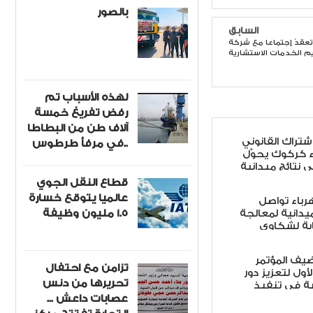
بالصور
السابق
جتماعا مع شركة (KBR) للاستشارات
م الخدمات الاستشارية
لهذه الأسباب تم
رفض تفريغ خمسة
آلاف طن من البطاطا
اشتراك القانوني
في مرفأ طرطوس..
ء كركوك يحوّل
ى نتائج ميدانية
قطاع النقل الجوي
عالميا يتوقع خسارة
هرباء تواصل
1.5 مليون وظيفة
ميدانية لمعالجة
ابة لشكاوى
ضيف المؤتمر
تزامن مع احتفال
أول لتعزيز دور
تحريرها من دنس
ة في تنفيذ
 الأمن الوطني
عصابات داعش ...
لاً