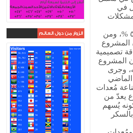
أنظر إلى التنبؤ لسبعة أيام
ل في
الأربعاء
الثلاثاء
الاثنين
الأحد
السبت
الجمعة
+
47°
+
46°
+
47°
+
49°
+
50°
+
50°
مشكلات
+
36°
+
35°
+
35°
+
37°
+
38°
+
37°
واضاف البيان"إن نسبة إنجاز المشروع بلغت ٥٦ %، ومن
الزوار من دول العالم
الحالي ٢٠٢٤. مُبينا إن المشروع
قة تصميمية
ى إن المشروع
ذة له، وجرى
الماضي
ناعة مُعدات
ع يعدّ من
ونه يُسهم
بالسكر
ومُعدات