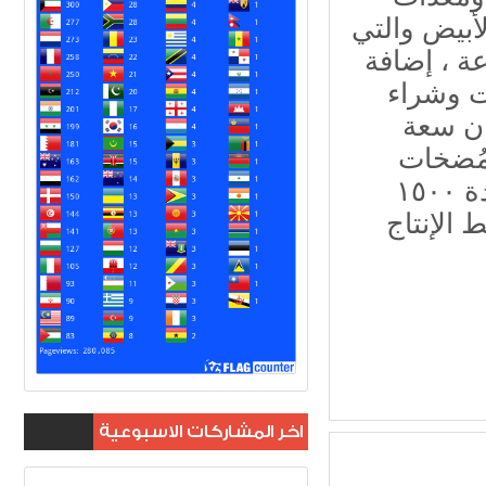
لأبيض والتي
١ طن في الساعة ، إضافة
ات وشراء
ان سعة
 مُضخات
مُتعددة المراحل، كذلك تجهيز مولدة ١٥٠٠ Kv مع تجهيز
اخر المشاركات الاسبوعية