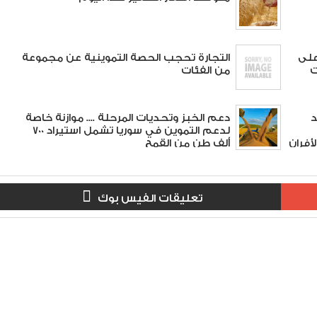
على
التجارة تحجب الحصة التموينية عن مجموعة
ات
من الفئات
د
دعم الخبز وتحديات المرحلة .... موازنة خاصة
لدعم التموين في سوريا تشمل استيراد 700
أفران
ألف طن من القمح
تعليقات الفيس بوك