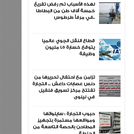
لهذه الأسباب تم رفض تفريغ
خمسة آلاف طن من البطاطا
في مرفأ طرطوس..
قطاع النقل الجوي عالميا
يتوقع خسارة 1.5 مليون
وظيفة
تزامن مع احتفال تحريرها من
دنس عصابات داعش ... التجارة
تفتتح مركز تسويق فلفيل
في نينوى
حبوب التجارة : سايلواتها
ومواقعها مستمرة بتجهيز
المطاحن بالحصة التاسعة من
الحنطة