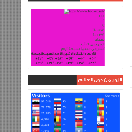
+
45
°
C
H:
+
48°
L:
+
37°
بغداد
الخميس, 06 آب
أنظر إلى التنبؤ لسبعة أيام
الأربعاء
الثلاثاء
الاثنين
الأحد
السبت
الجمعة
+
47°
+
46°
+
48°
+
49°
+
50°
+
50°
+
36°
+
34°
+
35°
+
37°
+
38°
+
38°
الزوار من دول العالم