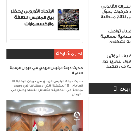
اشتراك القانوني
الإتحاد الأوروبي يحظر
ء كركوك يحوّل
ى نتائج ميدانية
بيع الملابس التالفة
والإكسسوارات
هرباء تواصل
ميدانية لمعالجة
ابة لشكاوى
اخر مشاركة
ضيف المؤتمر
أول لتعزيز دور
ة في تنفيذ
حديث دولة الرئيس الزيدي في ديوان الرقابة
 الأمن الوطني
العامة
لاً
🟥 حديث دولة الرئيس الزيدي في ديوان الرقابة
العامة. 🟥​"المشكلة التي لاحظناها هي وجود
 بوك
مبالغة في التكاليف؛ فأساس الفساد يكمن في
المبال...