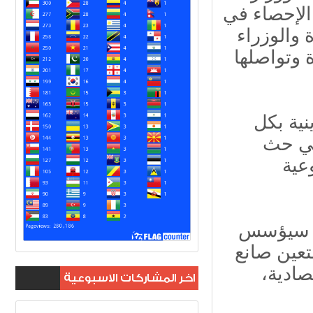
الإحصاء في
 والوزراء
 وتواصلها
نية بكل
 في حث
عية
وم سيؤسس
تعين صانع
صادية،
اخر المشاركات الاسبوعية