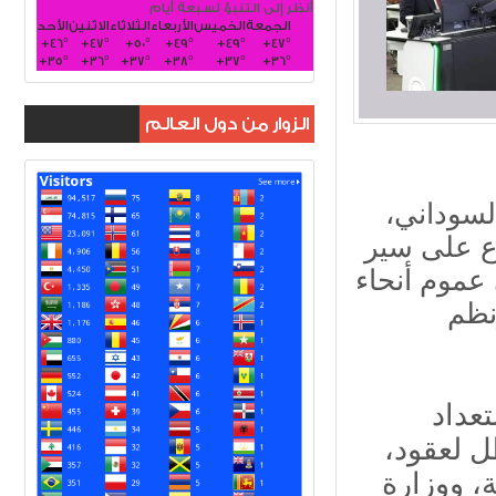
أنظر إلى التنبؤ لسبعة أيام
الجمعة
الخميس
الأربعاء
الثلاثاء
الاثنين
الأحد
+
46°
+
47°
+
50°
+
49°
+
49°
+
47°
+
35°
+
36°
+
37°
+
38°
+
37°
+
36°
الزوار من دول العالم
لسوداني،
اع على سير
 عموم أنحاء
نظم
عداد
ل لعقود،
ة، ووزارة