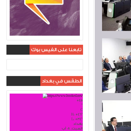
تابعنا على الفيس بوك
الطقس في بغداد
+
45
°
C
H:
+
46°
L:
+
34°
بغداد
السبت, 08 آب