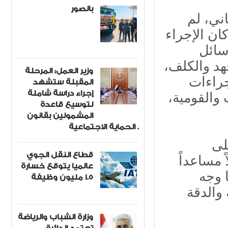
بالصور
اني، لم
ان الإجراء
سائل
هد والكلف،
وزير العمل: المرحلة
جراءات
المقبلة ستشهد
إجراء دراسة شاملة
 والقومية،
لتوسيع قاعدة
المشمولين بقانون
الحماية الاجتماعية .
لى
قطاع النقل الجوي
 مساعداً
عالميا يتوقع خسارة
 وجه
1.5 مليون وظيفة
 والدقة
وزارة الشباب والرياضة