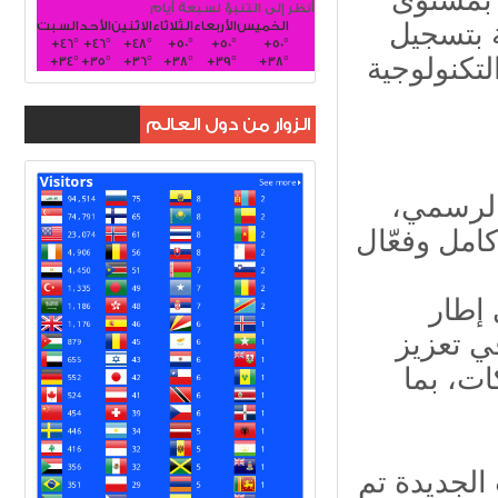
أنظر إلى التنبؤ لسبعة أيام
الخميس
الأربعاء
الثلاثاء
الاثنين
الأحد
السبت
 بتسجيل
+
46°
+
46°
+
48°
+
50°
+
50°
+
50°
لتكنولوجية
+
34°
+
35°
+
36°
+
38°
+
39°
+
38°
الزوار من دول العالم
 الرسمي،
 إطار
في تعزيز
ات، بما
الجديدة تم