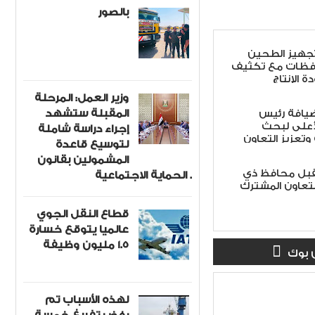
بالصور
 تجهيز الطحين
افظات مع تكثيف
ة الإنتاج
وزير العمل: المرحلة
المقبلة ستشهد
ضيافة رئيس
أعلى لبحث
إجراء دراسة شاملة
 وتعزيز التعاون
لتوسيع قاعدة
المشمولين بقانون
تقبل محافظ ذي
الحماية الاجتماعية .
لتعاون المشترك
قطاع النقل الجوي
عالميا يتوقع خسارة
1.5 مليون وظيفة
 بوك
لهذه الأسباب تم