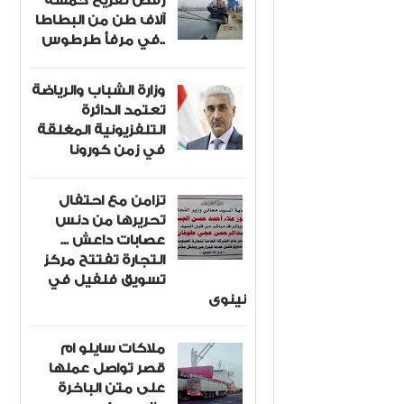
رفض تفريغ خمسة
آلاف طن من البطاطا
في مرفأ طرطوس..
وزارة الشباب والرياضة
تعتمد الدائرة
التلفزيونية المغلقة
في زمن كورونا
تزامن مع احتفال
تحريرها من دنس
عصابات داعش ...
التجارة تفتتح مركز
تسويق فلفيل في
نينوى
ملاكات سايلو ام
قصر تواصل عملها
على متن الباخرة