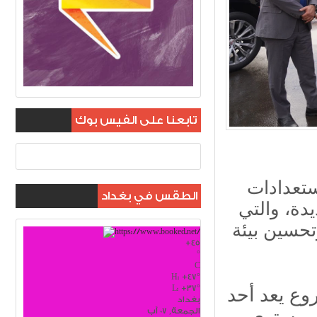
تابعنا على الفيس بوك
استعدادات
الطقس في بغداد
يدة، والتي
تحسين بيئة
+
45
°
C
H:
+
47°
L:
+
37°
وع يعد أحد
بغداد
الجمعة, 07 آب
 بمستوى