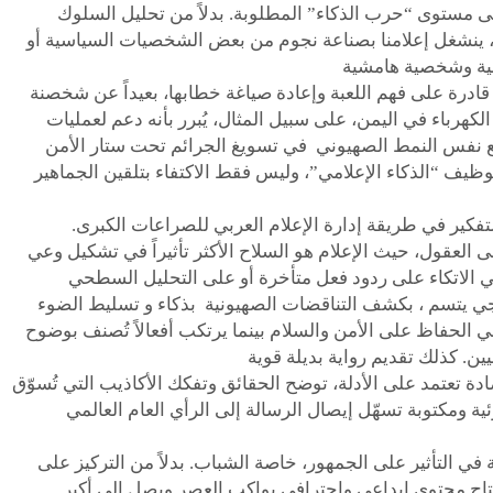
ى مستوى “حرب الذكاء” المطلوبة. بدلاً من تحليل السلوك
، ينشغل إعلامنا بصناعة نجوم من بعض الشخصيات السياسية أو
قادرة على فهم اللعبة وإعادة صياغة خطابها، بعيداً عن شخصنة
هرباء في اليمن، على سبيل المثال، يُبرر بأنه دعم لعمليات
ع نفس النمط الصهيوني في تسويغ الجرائم تحت ستار الأمن
وظيف “الذكاء الإعلامي”، وليس فقط الاكتفاء بتلقين الجماهير
كير في طريقة إدارة الإعلام العربي للصراعات الكبرى.
العقول، حيث الإعلام هو السلاح الأكثر تأثيراً في تشكيل وعي
 في الاتكاء على ردود فعل متأخرة أو على التحليل السطحي
ي يتسم ، بكشف التناقضات الصهيونية بذكاء و تسليط الضوء
الحفاظ على الأمن والسلام بينما يرتكب أفعالاً تُصنف بوضوح
ة تعتمد على الأدلة، توضح الحقائق وتفكك الأكاذيب التي تُسوّق
ي التأثير على الجمهور، خاصة الشباب. بدلاً من التركيز على
 إنتاج محتوى إبداعي واحترافي يواكب العصر ويصل إلى أكبر