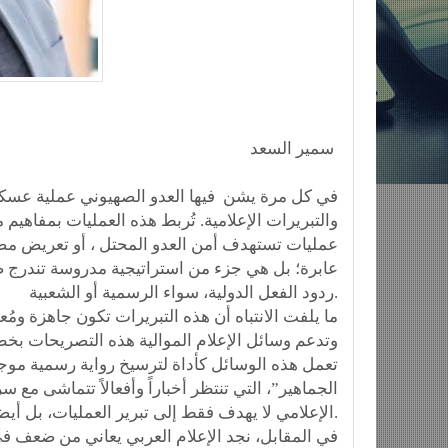
سمير السعد
في كل مرة يشن فيها العدو الصهيوني عملية عسكري
والتبريرات الإعلامية. تُربط هذه العمليات بمفاهي
عمليات تستهدف أمن العدو المحتل ، أو تعريض مصا
عابرة؛ بل هي جزء من استراتيجية مدروسة تندرج ض
ردود الفعل الدولية، سواء الرسمية أو الشعبية.
ما يلفت الانتباه أن هذه التبريرات تكون جاهزة ومُ
وتدعم وسائل الإعلام الموالية هذه التصريحات بخط
تعمل هذه الوسائل كأداة لترسيخ رواية رسمية موج
الجماهير”، التي تنتظر أخباراً وأفعالاً تتماشى مع س
الإعلامي لا يهدف فقط إلى تبرير العمليات، بل أيضاً إلى خلق حالة ذهنية داخلية تُبرر العنف مسبقاً وتدعم استمراره.
في المقابل، نجد الإعلام العربي يعاني من ضعف في