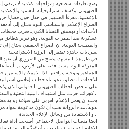
بضع تعليقات سطحية ومواجهات كلامية لا ترتقي إل
الصهيوني وكشف استراتيجياته النفسية والإعلامية
الإعلامية، مغرقاً الجمهور في جدل حول قضايا حزبية وشخصية هامشية.
الصراع الإعلامي والسياسي اليوم يحتاج إلى أدمغة 
الأحداث أو تهميش القضايا الكبرى. ضرب محطات الك
عسكرية ضد الممرات الدولية، وهو تبرير يتطابق م
والمصلحة الدولية. إن الصراع الحقيقي يحتاج إلى ت
سرديات جاهزة تفتقر إلى الرؤية الاستراتيجية.
في ظل هذا المشهد، يصبح من الضروري أن نعيد التف
المعركة اليوم ليست فقط على الأرض، بل أيضاً على 
الجماهير وتوجيه مواقفها. لذا، لا يمكن الاستمرار
للأحداث. المطلوب هو بناء خطاب إعلامي استراتيج
على تناقض الخطاب الصهيوني العدواني الذي يدّعي 
كجرائم حرب، مثل استهداف البنية التحتية والمدنيين. كذلك تقديم رواية بديلة قوية ،
يجب أن يعمل الإعلام العربي على صياغة رواية مضاد
دولياً. هذه الرواية يجب أن تكون مدعومة بمواد مرئية ومكتوبة تسهّل إيصال الرسالة إلى الرأي العام العالمي.
و الاستفادة من وسائل الإعلام الجديدة ،
ايضا منصات التواصل الاجتماعي أصبحت أداة فعالة ف
الإعلام التقليدي فقط، يجب أن تُوجَّه الجهود نحو