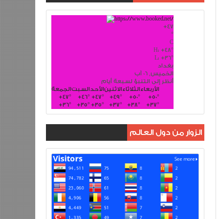
+
47
°
C
H:
+
48°
L:
+
36°
بغداد
الخميس, 06 آب
أنظر إلى التنبؤ لسبعة أيام
الأربعاء
الثلاثاء
الاثنين
الأحد
السبت
الجمعة
+
47°
+
46°
+
47°
+
49°
+
50°
+
50°
+
36°
+
35°
+
35°
+
37°
+
38°
+
37°
الزوار من دول العالم