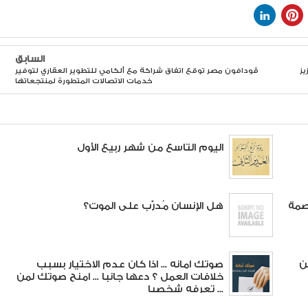
السابق
يز
ڤودافون مصر توقع اتفاق شراكة مع ألكامي للتطوير العقاري لتوفير
خدمات الاتصالات المتطورة لمنتجعاتها
اليوم التاسع من شهر ربيع الأول
 ضد الكرد.. 31 آب 1996 وصمة
هل الإنسان مُدرّب على الموت؟
ن
صوتك امانه ... اذا كان عدم الاختيار بسبب
خلافات العمل ؟ دعها جانبا ... امنح صوتك لمن
تعرفه شخصيا ...