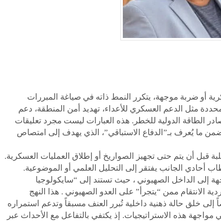
ة أو ضربة موجهة، يتكرر النمط ذاته في صياغة المبررات
م محددة مثل الدعم العسكري للأعداء، تهديد أمن المنطقة، دعم
در الطاقة الدولية للخطر. هذه العبارات ليست مجرد تعليقات
من ما يُعرف بـ”الدفاع الاستباقي”، الذي يهدف إلى امتصاص
علبة قبل أن يتم حتى تجهيز الصواريخ أو إطلاق العمليات العسكرية.
اب أحادي الجانب يفتقر إلى التحليل العلمي أو الموضوعية.
هة إلى الداخل الصهيوني ، حيث تستند إلى “سايكولوجيا
ردية الانتقام ممن “يتجرأ” على العدو الصهيوني . هذا النهج
 مواجهة هذه الاستراتيجيات. إذ يكتفي بالتفاعل مع الأحداث عبر