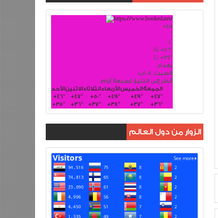
+
45
°
C
H:
+
46°
L:
+
34°
بغداد
السبت, 08 آب
أنظر إلى التنبؤ لسبعة أيام
الجمعة
الخميس
الأربعاء
الثلاثاء
الاثنين
الأحد
+
46°
+
47°
+
50°
+
49°
+
49°
+
47°
+
35°
+
36°
+
37°
+
38°
+
37°
+
36°
الزوار من دول العالم