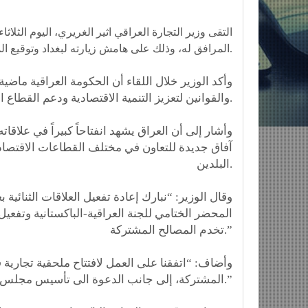
التقى وزير التجارة العراقي اثير الغريري، اليوم الثلا
المرافق له، وذلك على هامش زيارته لبغداد وتوقيع المحضر الختامي للجنة العراقية-الباكستانية المشتركة.
وأكد الوزير خلال اللقاء أن الحكومة العراقية ما
والقوانين لتعزيز التنمية الاقتصادية ودعم القطاع الخاص.
وأشار إلى أن العراق يشهد انفتاحاً كبيراً في علاقات
آفاق جديدة للتعاون في مختلف القطاعات الاقتصادية 
البلدين.
وقال الوزير: “نبارك إعادة تفعيل العلاقات الثنائي
المحضر الختامي للجنة العراقية-الباكستانية وتفعيل
تخدم المصالح المشتركة.”
وأضاف: “اتفقنا على العمل لافتتاح ملحقية تجارية ف
المشتركة، إلى جانب الدعوة الى تأسيس مجلس أعمال عراقي-باكستاني لتوطيد التعاون بين القطاعين الخاصين.”