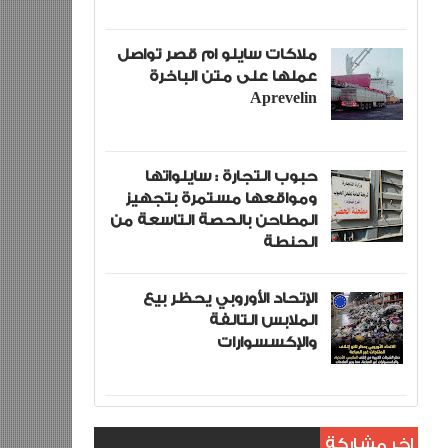
ملاكات سايلو ام قصر تواصل
عملها على متن الباخرة
Aprevelin
حبوب التجارة : سايلواتها
ومواقعها مستمرة بتجهيز
المطاحن بالحصة التاسعة من
الحنطة
الإتحاد الأوروبي يحظر بيع
الملابس التالفة
والإكسسوارات
اخر مشاركة