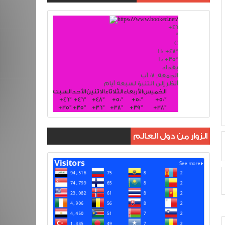
+
46
°
C
H:
+
47°
L:
+
35°
بغداد
الجمعة, 07 آب
أنظر إلى التنبؤ لسبعة أيام
الخميس
الأربعاء
الثلاثاء
الاثنين
الأحد
السبت
+
46°
+
46°
+
48°
+
50°
+
50°
+
50°
+
35°
+
35°
+
36°
+
38°
+
39°
+
38°
الزوار من دول العالم