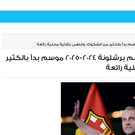
وهكذا… أسدل الستار على موسم برشلونة 2024-2025 موسم بدأ بالكثير
ية رائعة