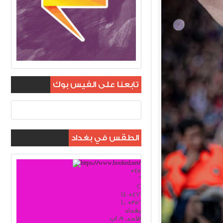
تابعنا على الفيس بوك
الطقس في بغداد
+
45
°
C
H:
+
46°
L:
+
35°
بغداد
الأحد, 09 آب