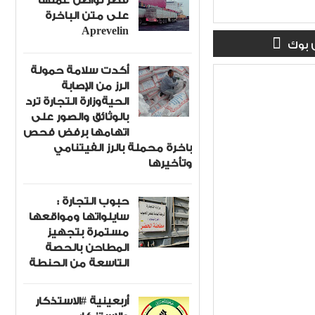
قصر تواصل عملها
على متن الباخرة
Aprevelin
 بوك
أكدت سلامة حمولة
الرز من الإصابة
الحيةوزارة التجارة ترد
بالوثائق والصور على
اتهامها برفض فحص
باخرة محملة بالرز الفيتنامي
وتأخيرها
حبوب التجارة :
سايلواتها ومواقعها
مستمرة بتجهيز
المطاحن بالحصة
التاسعة من الحنطة
أربعينية #الاستذكار