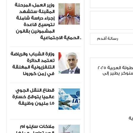
وزير العمل: المرحلة
المقبلة ستشهد
إجراء دراسة شاملة
لتوسيع قاعدة
المشمولين بقانون
الحماية الاجتماعية .
رسالة أقدم
وزارة الشباب والرياضة
تعتمد الدائرة
التلفزيونية المغلقة
للمشاركة في البطولة العربية 2025
سنوكر يطير إلى
في زمن كورونا
قطاع النقل الجوي
عالميا يتوقع خسارة
1.5 مليون وظيفة
ة
ملاكات سايلو ام