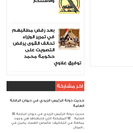
والاستنكار
بعد رفض مطالبهم
في تمرير الوزراء
تحالف القوى يرفض
التصويت على
حكومة محمد
توفيق علاوي
اخر مشاركة
حديث دولة الرئيس الزيدي في ديوان الرقابة
العامة
🟥 حديث دولة الرئيس الزيدي في ديوان الرقابة
العامة. 🟥​"المشكلة التي لاحظناها هي وجود
مبالغة في التكاليف؛ فأساس الفساد يكمن في
المبال...