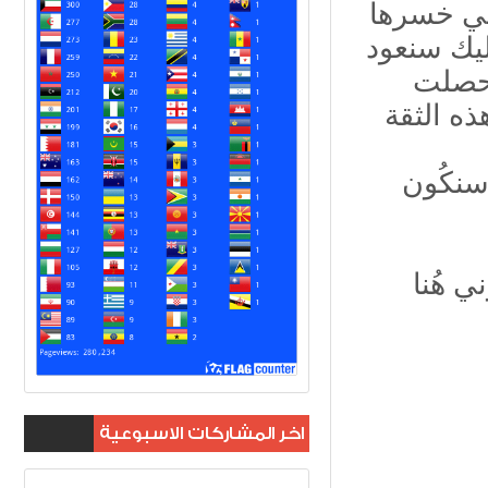
للي خسرها
يك سنعود
وحصلت
 سنكُون
اخر المشاركات الاسبوعية