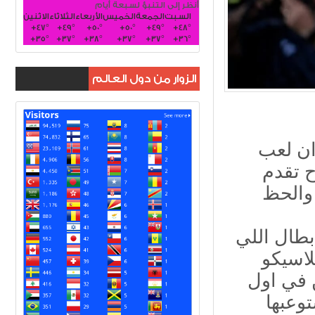
أنظر إلى التنبؤ لسبعة أيام
السبت
الجمعة
الخميس
الأربعاء
الثلاثاء
الاثنين
+
47°
+
49°
+
50°
+
50°
+
49°
+
48°
+
35°
+
37°
+
38°
+
37°
+
37°
+
36°
الزوار من دول العالم
ان لعب
تروح تقدم
 والحظ
بطال اللي
اة كلاسيكو
 في اول