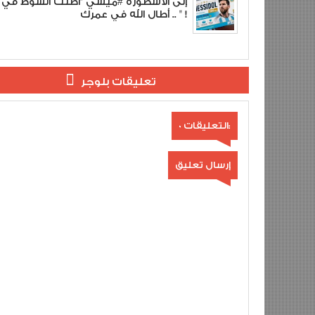
إلى الأسطورة #ميسي "أطلت الشوط في 
.. أطال الله في عمرك " !
تعليقات بلوجر
0 التعليقات:
إرسال تعليق