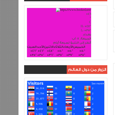
+
46
°
C
H:
+
47°
L:
+
35°
بغداد
الجمعة, 07 آب
أنظر إلى التنبؤ لسبعة أيام
الخميس
الأربعاء
الثلاثاء
الاثنين
الأحد
السبت
+
46°
+
46°
+
48°
+
50°
+
50°
+
50°
+
35°
+
35°
+
36°
+
38°
+
39°
+
38°
الزوار من دول العالم