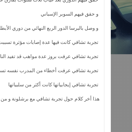
و حقق فيهم السوبر الإسباني
و وصل بالبرسا الدور الربع النهائي من دوري الأبطال بعد غياب ثلاث سنوات
تجربة تشافي كانت فيها عدة إصابات مؤثرة تسببت في خسارة و خروج الفريق من بطولات
تجربة تشافي عرفت بروز عدة مواهب قد تفيد النادي مستقبلا و ذلك بسبب الوضع الإقتصادي النادي
تجربة تشافي عرفت أخطاء من المدرب نفسه تسببت بخسارة مباريات و من لا يخطئ لا يتعلم
تجربة تشافي إيجابياتها كانت أكثر من سلبياتها
هذا أخر كلام حول تجربة تشافي مع برشلونة و من ا