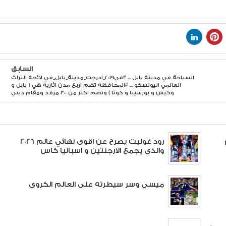
السابق
السياحة في مدينة بابل ... #في2019_ادرجت_مدينة_بابل_في لائحة التراث
العالمي اليونسكو ... #المحافظة تضم اربع مدن اثارية هي ( بابل و
وكيش و بورسيبا و كوثا ) وتضم اكثر من 300 مرقد ومقام ديني
رود غوليت يصرح عن اقوى نهائي عالم ٢٠٢٦
والذي يجمع الارجنتين و اسبانيا كاس
ميسي وسر سيطرته على العالم الكروي